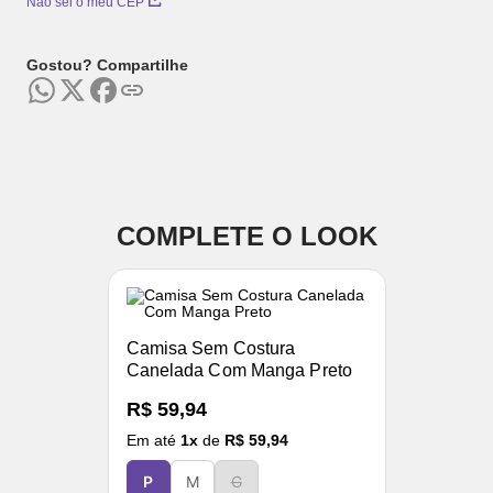
Não sei o meu CEP
Gostou? Compartilhe
COMPLETE O LOOK
Camisa Sem Costura
Canelada Com Manga Preto
R$ 59,94
Em até
1
x
de
R$ 59,94
P
M
G