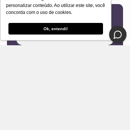
personalizar conteúdo. Ao utilizar este site, você
concorda com o uso de cookies.
Newsletter
Receba novidades e ofertas exclusivas em seu
Ok, entendi!
e-mail!
Eu concordo com os Termos & Condições e Política de
Privacidade
ENVIAR