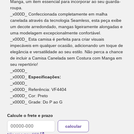
Manga, um item essencial para incorporar ao seu guarda-
roupa.
_x000D_ Confeccionada completamente em malha
canelada através da tecnologia Seamless, esta peça exibe
um decote arredondado, mangas ligeiramente alongadas e
uma modelagem excepcionalmente confortável.
_x000D_ Esta camisa é perfeita para criar visuais
impecáveis em qualquer ocasião, adicionando um toque de
elegância e versatilidade ao seu estilo. Não perca a chance
de incluir a Camisa Canelada sem Costura com Manga em
seu repertório!
_x000D_
_x000D_
Especificações:
_x000D_
_x000D_ Referência: VF4404
_x000D_ Cor: Preto
_x000D_ Grade: Do P ao G
Calcule o frete e prazo