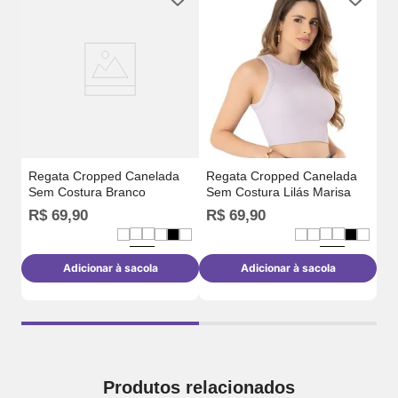
Em
T-
Nu
Regata Cropped Canelada
Regata Cropped Canelada
Sem Costura Branco
Sem Costura Lilás Marisa
R$
69
,
90
R$
69
,
90
R$
R
Adicionar à sacola
Adicionar à sacola
Produtos relacionados