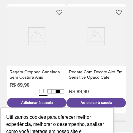
T-
An
Regata Cropped Canelada
Regata Com Decote Alto Em
Sem Costura Anis
Sensitive Opaco Café
R$
R$
69
,
90
R
R$
89
,
90
Adicionar à sacola
Adicionar à sacola
Utilizamos cookies para oferecer melhor
experiência, melhorar o desempenho, analisar
como você interage em nosso site e