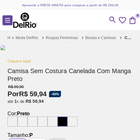
Aproveite o FRETE GRÁTIS para compras a partir de R$ 250,00
0
Moda DelRio
Roupas Femininas
Blusas e Camisas
Camisa Sem Costura Canelada Com Manga Preto
Clique e veja!
Camisa Sem Costura Canelada Com Manga
Preto
R$
99
,
90
Por
R$
59
,
94
-
40%
R$
59
,
94
até
1
x de
Cor:
Preto
Tamanho:
P