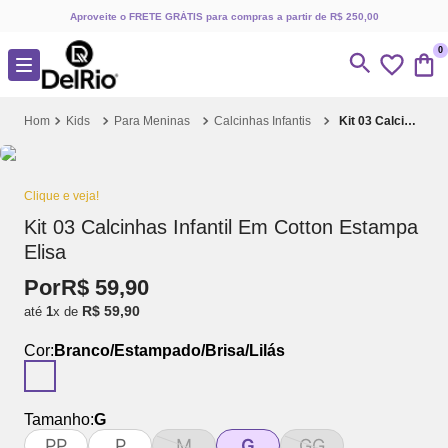
Aproveite o FRETE GRÁTIS para compras a partir de R$ 250,00
0
Kids
Para Meninas
Calcinhas Infantis
Kit 03 Calcinhas Infantil Em Cotton Estampa Elisa
Clique e veja!
Kit 03 Calcinhas Infantil Em Cotton Estampa
Elisa
Por
R$
59
,
90
R$
59
,
90
até
1
x de
Cor:
Branco/Estampado/Brisa/Lilás
Tamanho:
G
PP
P
M
G
GG