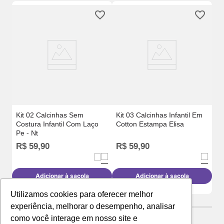
m
Ki
In
Ca
Kit 02 Calcinhas Sem
Kit 03 Calcinhas Infantil Em
Costura Infantil Com Laço
Cotton Estampa Elisa
Pe - Nt
R$
59
,
90
R$
59
,
90
R
Adicionar à sacola
Adicionar à sacola
Utilizamos cookies para oferecer melhor
experiência, melhorar o desempenho, analisar
como você interage em nosso site e