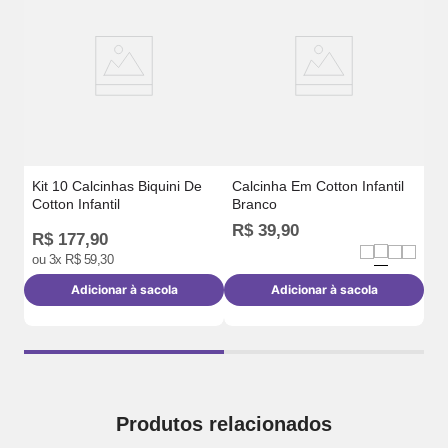
In
Ca
Kit 10 Calcinhas Biquini De
Calcinha Em Cotton Infantil
Cotton Infantil
Branco
R$
39
,
90
R
R$
177
,
90
ou
3
x
R$
59
,
30
Adicionar à sacola
Adicionar à sacola
Produtos relacionados