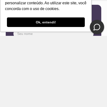
personalizar conteúdo. Ao utilizar este site, você
concorda com o uso de cookies.
Newsletter
Ok, entendi!
Receba novidades e ofertas exclusivas em seu
e-mail!
Eu concordo com os Termos & Condições e Política de
Privacidade
ENVIAR