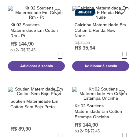
40%
OFF
Kit 02 Soutiens
Calcinha Matermidade Em
Matermidade Em Cotton
Cotton E Renda New
Rm - Pt
Nude
R$
144
,
90
R$
59
,
90
R$
35
,
94
ou
2
x
R$
72
,
45
Adicionar à sacola
Adicionar à sacola
Soutien Maternidade Em
Kit 02 Soutiens
Cotton Sem Bojo Preto
Matermidade Em Cotton
Estampa Oncinha
R$
144
,
90
R$
89
,
90
ou
2
x
R$
72
,
45