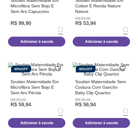
Soutien Maternidade Em
Soutien Maternidade Em
Microfibra Sem Bojo E
Cotton E Renda Nature
Sem Aro Capuccino
Nature
R$
89
,
90
R$
99
,
90
R$
53
,
94
Adicionar à sacola
Adicionar à sacola
40%
OFF
40%
OFF
Soutien Maternidade Em
Soutien Maternidade Sem
Microfibra Sem Bojo E
Costura Com Gancho
Sem Aro Pérola
Baby Clip Quartzo
R$
99
,
90
R$
94
,
90
R$
59
,
94
R$
56
,
94
Adicionar à sacola
Adicionar à sacola