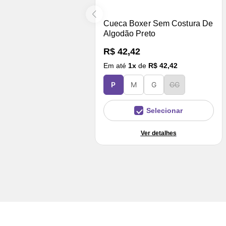
Cueca Boxer Sem Costura De
Algodão Preto
R$ 42,42
Em até
1
x
de
R$ 42,42
P
M
G
GG
Selecionar
Ver detalhes