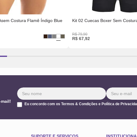
Asem Costura Flamê Índigo Blue
Kit 02 Cuecas Boxer Sem Costura
R$
79
,
90
R$
67
,
92
-mail!
Eu concordo com os Termos & Condições e Política de Privacid
SUPORTE E SERVIÇOS
INSTITUCIONA