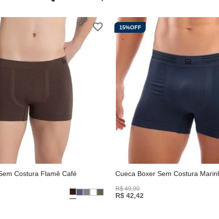
15%
OFF
Sem Costura Flamê Café
Cueca Boxer Sem Costura Marin
R$
49
,
90
R$
42
,
42