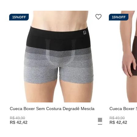
15%
OFF
15%
OFF
Cueca Boxer Sem Costura Degradê Mescla
Cueca Boxer 
R$
49
,
90
R$
49
,
90
R$
42
,
42
R$
42
,
42