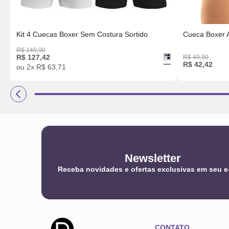
Kit 4 Cuecas Boxer Sem Costura Sortido
Cueca Boxer 
R$
149
,
90
R$
127
,
42
R$
49
,
90
R$
42
,
42
ou
2
x
R$
63
,
71
Newsletter
Receba novidades e ofertas exclusivas em seu e
CONTATO