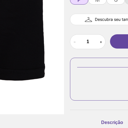
Descubra seu ta
－
＋
Descrição