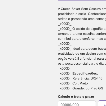
A Cueca Boxer Sem Costura em Al
praticidade e estilo. Confeccio
atritos e garantindo uma sensaç
_x000D_
_x000D_ O tecido de algodão ad
tornando-a uma escolha confort
contribui para o conforto, mas
_x000D_
_x000D_ Ideal para quem busca
praticidade de um design sem 
opção versátil e funcional para
esta peça essencial para o dia a
_x000D_
_x000D_
Especificações:
_x000D_ Referência: BX5446
_x000D_ Cor: Preto
_x000D_ Grande: do P ao GG
Calcule o frete e prazo