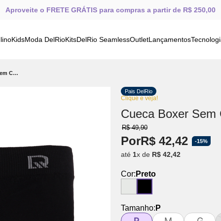
Aproveite o FRETE GRÁTIS para compras a partir de R$ 250,00
lino
Kids
Moda DelRio
Kits
DelRio Seamless
Outlet
Lançamentos
Tecnolog
Cueca Boxer Sem Costura De Algodão Preto
Pais DelRio
Clique e veja!
Cueca Boxer Sem C
R$
49
,
90
Por
R$
42
,
42
-
15%
até
1
x de
R$
42
,
42
Cor:
Preto
Tamanho:
P
P
M
G