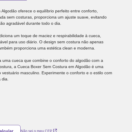
godão oferece o equilíbrio perfeito entre conforto,
nada sem costuras, proporciona um ajuste suave, evitando
ão agradável durante todo o dia.
iciona um toque de maciez e respirabilidade à cueca,
ável para uso diário. O design sem costura não apenas
 também proporciona uma estética clean e moderna.
 uma cueca que combine o conforto do algodão com a
costura, a Cueca Boxer Sem Costura em Algodão é uma
 o vestuário masculino. Experimente o conforto e o estilo com
 dia.
Não sei o meu CEP