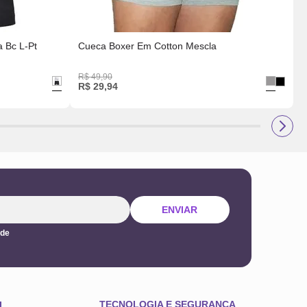
 Bc L-Pt
Cueca Boxer Em Cotton Mescla
R$
49
,
90
R
R$
29
,
94
ENVIAR
ade
TECNOLOGIA E SEGURANÇA
L