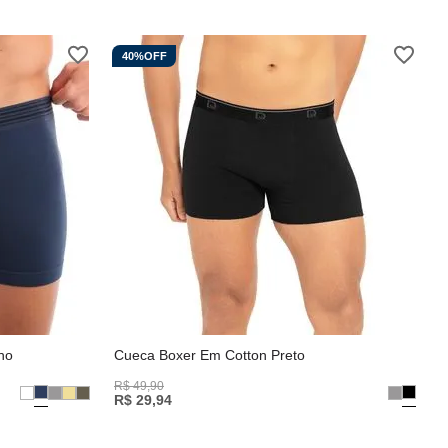
40%
OFF
ho
Cueca Boxer Em Cotton Preto
R$
49
,
90
R$
29
,
94