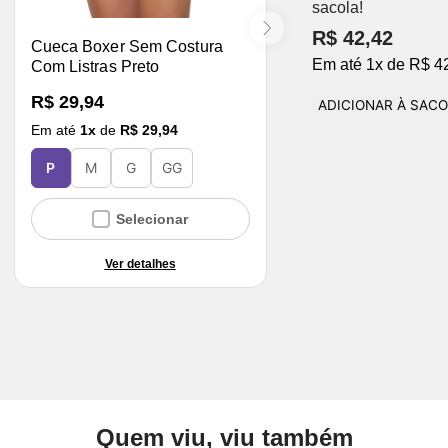
sacola!
R$ 42,42
Cueca Boxer Sem Costura
Em até
1
x
de
R$ 4
Com Listras Preto
R$ 29,94
ADICIONAR À SAC
Em até
1
x
de
R$ 29,94
P
M
G
GG
Selecionar
Ver detalhes
Quem viu, viu também