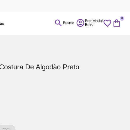
0
ias
Buscar
ostura De Algodão Preto
GG