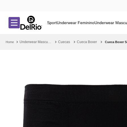
Sport
Underwear Feminino
Underwear Mascu
Underwear Masculino
Cuecas
Cueca Boxer