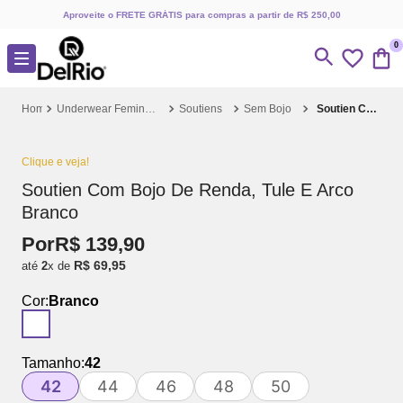
Aproveite o FRETE GRÁTIS para compras a partir de R$ 250,00
0
Underwear Feminino
Soutiens
Sem Bojo
Soutien Com Bojo De Renda, Tule E Arco Branco
Clique e veja!
Soutien Com Bojo De Renda, Tule E Arco
Branco
Por
R$
139
,
90
R$
69
,
95
até
2
x de
Cor:
Branco
Tamanho:
42
42
44
46
48
50