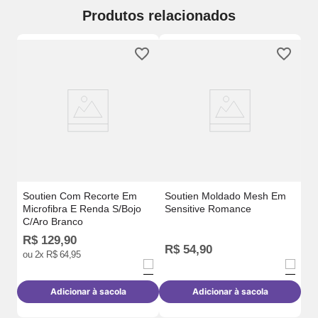
Produtos relacionados
on
So
Mo
Soutien Com Recorte Em
Soutien Moldado Mesh Em
Microfibra E Renda S/Bojo
Sensitive Romance
C/Aro Branco
R$
129
,
90
R
R$
54
,
90
ou
2
x
R$
64
,
95
o
Adicionar à sacola
Adicionar à sacola