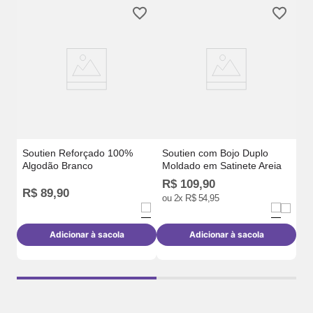
So
e 
Soutien Reforçado 100%
Soutien com Bojo Duplo
Algodão Branco
Moldado em Satinete Areia
R$
109
,
90
R$
89
,
90
R
ou
2
x
R$
54
,
95
Adicionar à sacola
Adicionar à sacola