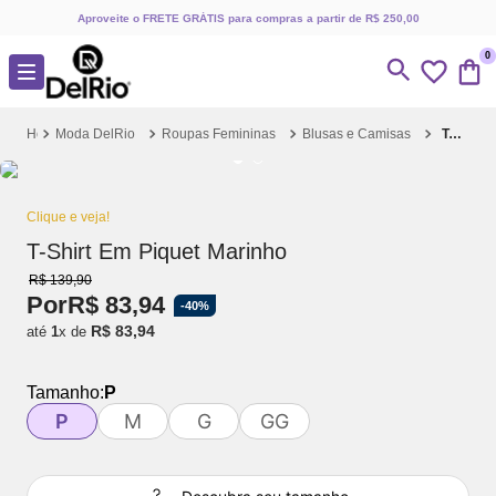
Aproveite o FRETE GRÁTIS para compras a partir de R$ 250,00
0
Moda DelRio
Roupas Femininas
Blusas e Camisas
T-Shirt Em Piquet Marinho
Clique e veja!
T-Shirt Em Piquet Marinho
R$
139
,
90
Por
R$
83
,
94
-
40%
R$
83
,
94
até
1
x de
Tamanho:
P
P
M
G
GG