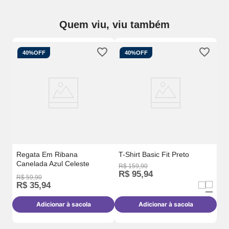
Quem viu, viu também
40%
OFF
40%
OFF
Em
Re
Se
Regata Em Ribana
T-Shirt Basic Fit Preto
Canelada Azul Celeste
R$
159
,
90
R$
95
,
94
R
R$
59
,
90
R$
35
,
94
Adicionar à sacola
Adicionar à sacola