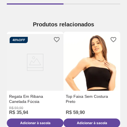
Produtos relacionados
40%
OFF
T-
Regata Em Ribana
Top Faixa Sem Costura
Canelada Fúcsia
Preto
R$
R
R$
59
,
90
R$
35
,
94
R$
59
,
90
Adicionar à sacola
Adicionar à sacola