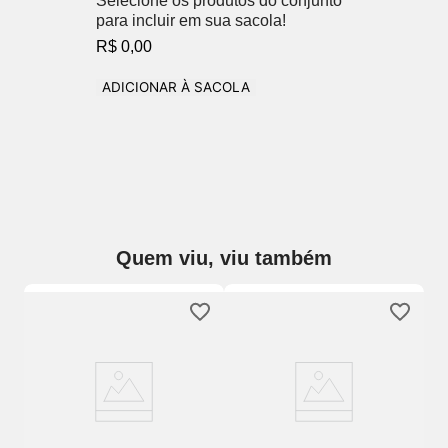
Selecione os produtos do conjunto
para incluir em sua sacola!
R$ 0,00
ADICIONAR À SACOLA
Quem viu, viu também
Be
Fi