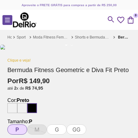
Aproveite o FRETE GRÁTIS para compras a partir de R$ 250,00
0
Sport
Moda Fitness Feminina
Shorts e Bermudas Fitness
Bermuda Fitness Geometric e Diva Fit Preto
Clique e veja!
Bermuda Fitness Geometric e Diva Fit Preto
Por
R$
149
,
90
R$
74
,
95
até
2
x de
Cor:
Preto
Tamanho:
P
P
M
G
GG