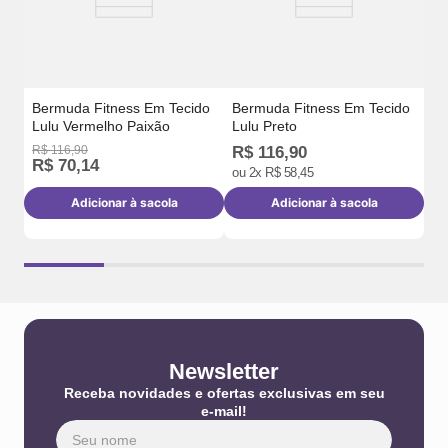
Bermuda Fitness Em Tecido
Bermuda Fitness Em Tecido
Lulu Vermelho Paixão
Lulu Preto
R
R$
116
,
90
R$
116
,
90
R$
70
,
14
ou
2
x
R$
58
,
45
Adicionar à sacola
Adicionar à sacola
Newsletter
Receba novidades e ofertas exclusivas em seu
e-mail!