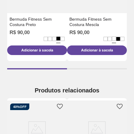
Bermuda Fitness Sem
Bermuda Fitness Sem
Costura Preto
Costura Mescla
R
R$
90
,
00
R$
90
,
00
o
Adicionar à sacola
Adicionar à sacola
Produtos relacionados
40%
OFF
a
Be
Co