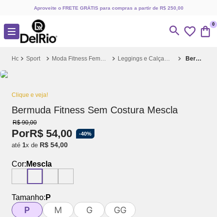
Aproveite o FRETE GRÁTIS para compras a partir de R$ 250,00
0
Sport
Moda Fitness Feminina
Leggings e Calças Fitness
Bermuda Fitness Sem Costura Mescla
Clique e veja!
Bermuda Fitness Sem Costura Mescla
R$
90
,
00
Por
R$
54
,
00
-
40%
R$
54
,
00
até
1
x de
Cor:
Mescla
Tamanho:
P
P
M
G
GG