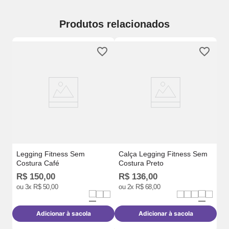
Produtos relacionados
Ca
Ma
Legging Fitness Sem
Calça Legging Fitness Sem
Costura Café
Costura Preto
R$
R$
150
,
00
R$
136
,
00
R
ou
3
x
R$
50
,
00
ou
2
x
R$
68
,
00
o
Adicionar à sacola
Adicionar à sacola