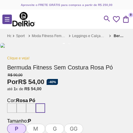
Aproveite o FRETE GRÁTIS para compras a partir de R$ 250,00
0
Sport
Moda Fitness Feminina
Leggings e Calças Fitness
Bermuda Fitness Sem Costura Rosa Pó
Clique e veja!
Bermuda Fitness Sem Costura Rosa Pó
R$
90
,
00
Por
R$
54
,
00
-
40%
R$
54
,
00
até
1
x de
Cor:
Rosa Pó
Tamanho:
P
P
M
G
GG