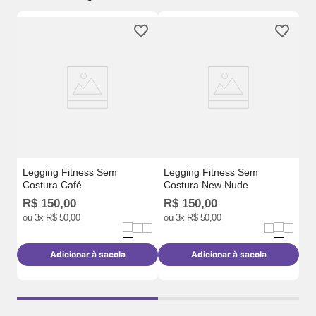
Ca
Te
Legging Fitness Sem
Legging Fitness Sem
Costura Café
Costura New Nude
R$
150
,
00
R$
150
,
00
R
ou
3
x
R$
50
,
00
ou
3
x
R$
50
,
00
o
Adicionar à sacola
Adicionar à sacola