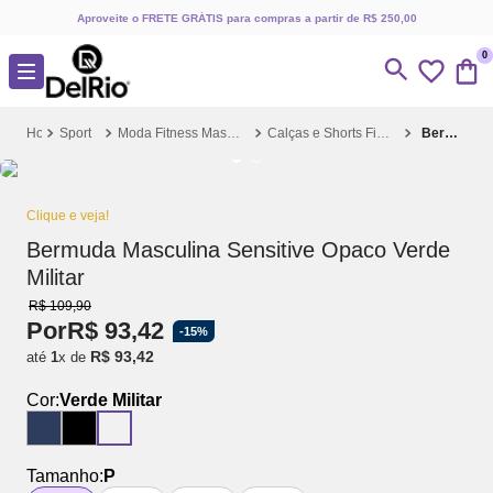
Aproveite o FRETE GRÁTIS para compras a partir de R$ 250,00
0
Sport
Moda Fitness Masculinas
Calças e Shorts Fitness
Bermuda Masculina Sensitive Opaco Verde Militar
Clique e veja!
Bermuda Masculina Sensitive Opaco Verde
Militar
R$
109
,
90
Por
R$
93
,
42
-
15%
R$
93
,
42
até
1
x de
Cor:
Verde Militar
Tamanho:
P