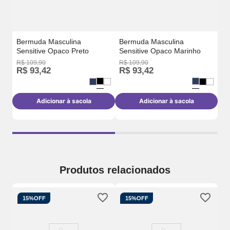
Bermuda Masculina
Bermuda Masculina
Sensitive Opaco Preto
Sensitive Opaco Marinho
R$
109
,
90
R$
109
,
90
R$
R$
93
,
42
R$
93
,
42
R
Adicionar à sacola
Adicionar à sacola
Produtos relacionados
15%
OFF
15%
OFF
t
Be
Se