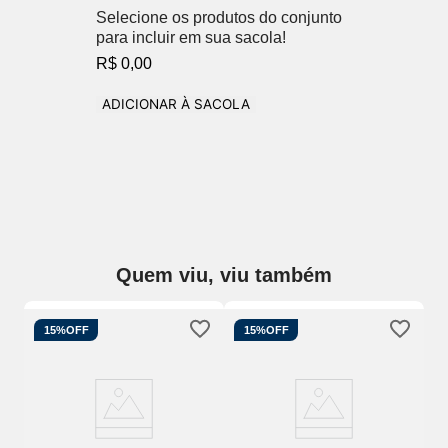
Selecione os produtos do conjunto
para incluir em sua sacola!
R$ 0,00
ADICIONAR À SACOLA
Quem viu, viu também
15%
OFF
15%
OFF
t
Be
Az