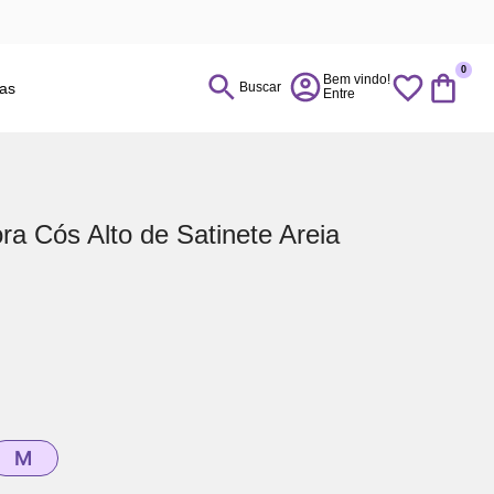
0
ias
Buscar
a Cós Alto de Satinete Areia
M