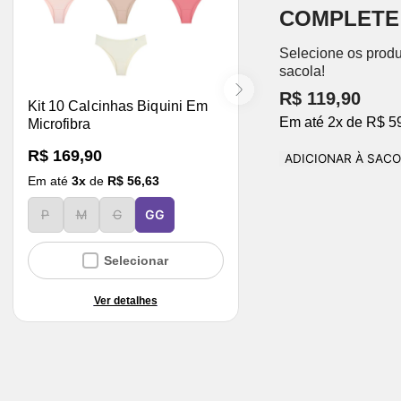
COMPLETE
Selecione os produ
sacola!
R$ 119,90
Kit 10 Calcinhas Biquini Em
Em até
2
x
de
R$ 5
Microfibra
R$ 169,90
ADICIONAR À SAC
Em até
3
x
de
R$ 56,63
P
M
G
GG
Selecionar
Ver detalhes