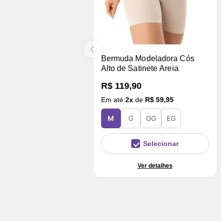
Bermuda Modeladora Cós
Alto de Satinete Areia
R$ 119,90
Em até
2
x
de
R$ 59,95
M
G
GG
EG
Selecionar
Ver detalhes