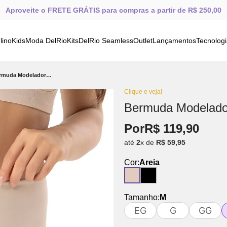
Aproveite o FRETE GRÁTIS para compras a partir de R$ 250,00
lino
Kids
Moda DelRio
Kits
DelRio Seamless
Outlet
Lançamentos
Tecnolog
Bermuda Modeladora Cós Alto de Satinete Areia
Clique e veja!
Bermuda Modelador
Por
R$
119
,
90
até
2
x de
R$
59
,
95
Cor:
Areia
Tamanho:
M
EG
G
GG