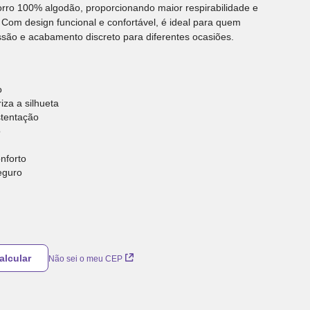
orro 100% algodão, proporcionando maior respirabilidade e
. Com design funcional e confortável, é ideal para quem
ssão e acabamento discreto para diferentes ocasiões.
o
iza a silhueta
stentação
o
onforto
eguro
Não sei o meu CEP