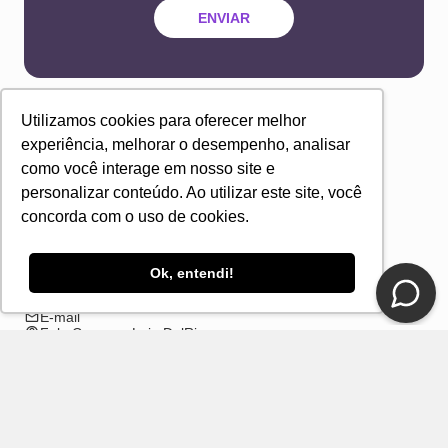
ou
3
x
R$
64
,
96
Adicionar à sacola
Adicionar à sacola
Utilizamos cookies para oferecer melhor
experiência, melhorar o desempenho, analisar
como você interage em nosso site e
personalizar conteúdo. Ao utilizar este site, você
concorda com o uso de cookies.
Newsletter
Receba novidades e ofertas exclusivas em seu
e-mail!
Ok, entendi!
Eu concordo com os Termos & Condições e Política de
Privacidade
ENVIAR