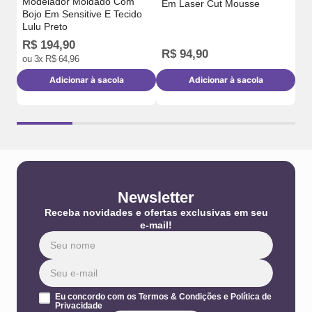
Produtos relacionados
Lançamentos
er
Mo
Te
Modelador Moldado Com
Calça Corsário Modeladora
Bojo Em Sensitive E Tecido
Em Laser Cut Mousse
Lulu Preto
R$
194
,
90
R$
R$
94
,
90
R