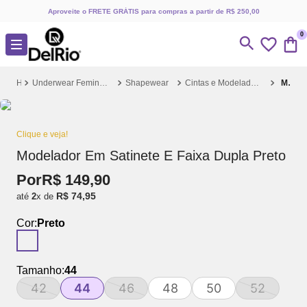
Aproveite o FRETE GRÁTIS para compras a partir de R$ 250,00
0
Underwear Feminino
Shapewear
Cintas e Modeladores
Modelador Em Satinete E Faixa Dupla Preto
Clique e veja!
Modelador Em Satinete E Faixa Dupla Preto
Por
R$
149
,
90
R$
74
,
95
até
2
x de
Cor:
Preto
Tamanho:
44
42
44
46
48
50
52