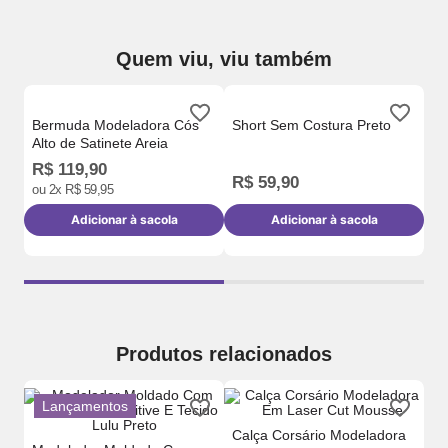
Quem viu, viu também
ut
Sh
Ca
Bermuda Modeladora Cós
Short Sem Costura Preto
Alto de Satinete Areia
R$
119
,
90
R$
59
,
90
R
ou
2
x
R$
59
,
95
Adicionar à sacola
Adicionar à sacola