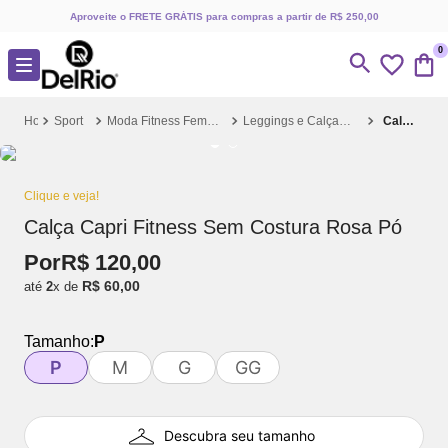
Aproveite o FRETE GRÁTIS para compras a partir de R$ 250,00
0
Sport
Moda Fitness Feminina
Leggings e Calças Fitness
Calça Capri Fitness Sem Costura Rosa Pó
Clique e veja!
Calça Capri Fitness Sem Costura Rosa Pó
Por
R$
120
,
00
R$
60
,
00
até
2
x de
Tamanho:
P
P
M
G
GG
Descubra seu tamanho