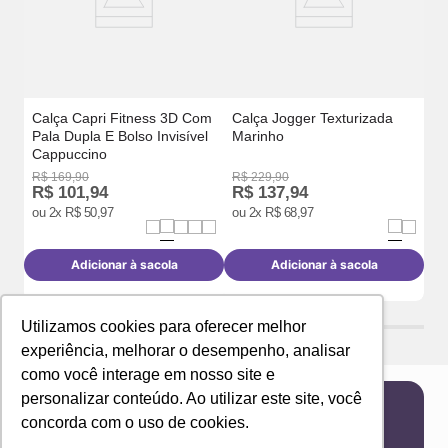
Calça Capri Fitness 3D Com
Calça Jogger Texturizada
Pala Dupla E Bolso Invisível
Marinho
Cappuccino
R$
169
,
90
R$
229
,
90
R$
101
,
94
R$
137
,
94
R
ou
2
x
R$
50
,
97
ou
2
x
R$
68
,
97
o
Adicionar à sacola
Adicionar à sacola
Utilizamos cookies para oferecer melhor
experiência, melhorar o desempenho, analisar
como você interage em nosso site e
personalizar conteúdo. Ao utilizar este site, você
concorda com o uso de cookies.
Newsletter