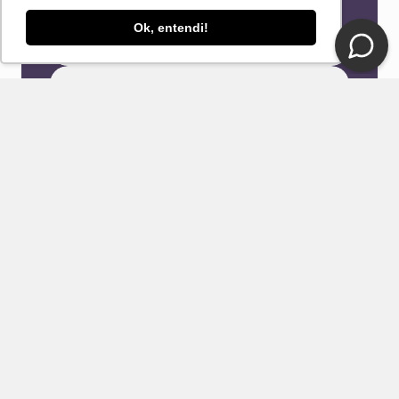
Receba novidades e ofertas exclusivas em seu
e-mail!
Ok, entendi!
Eu concordo com os Termos & Condições e Política de
Privacidade
ENVIAR
CONTATO