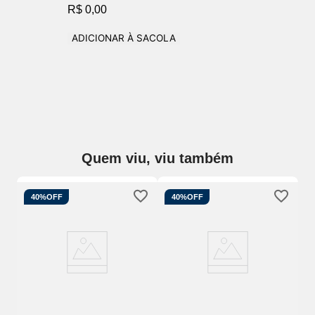
R$ 0,00
ADICIONAR À SACOLA
Quem viu, viu também
40%
OFF
40%
OFF
 E
Ca
Pa
Ve