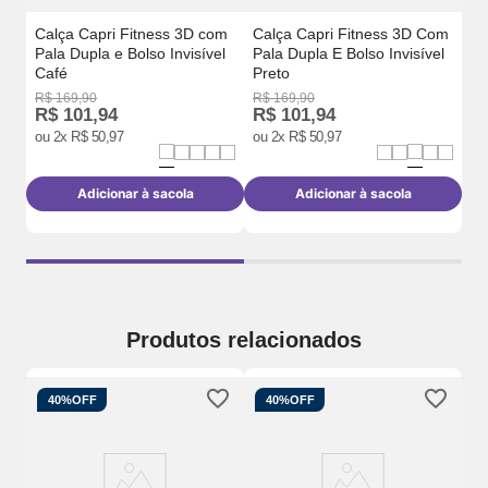
Calça Capri Fitness 3D com
Calça Capri Fitness 3D Com
Pala Dupla e Bolso Invisível
Pala Dupla E Bolso Invisível
Café
Preto
R$
169
,
90
R$
169
,
90
R$
R$
101
,
94
R$
101
,
94
R
ou
2
x
R$
50
,
97
ou
2
x
R$
50
,
97
o
Adicionar à sacola
Adicionar à sacola
Produtos relacionados
40%
OFF
40%
OFF
Ca
Co