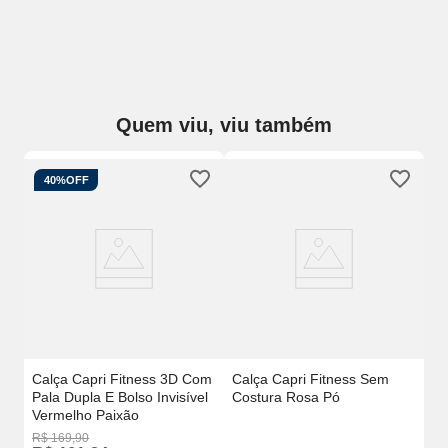
Quem viu, viu também
40%
OFF
Ca
Co
Calça Capri Fitness 3D Com
Calça Capri Fitness Sem
Pala Dupla E Bolso Invisível
Costura Rosa Pó
Vermelho Paixão
R$
169
,
90