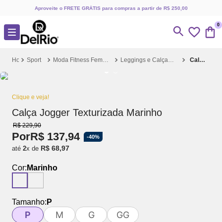
Aproveite o FRETE GRÁTIS para compras a partir de R$ 250,00
0
Sport
Moda Fitness Feminina
Leggings e Calças Fitness
Calça Jogger Texturizada Marinho
Clique e veja!
Calça Jogger Texturizada Marinho
R$
229
,
90
Por
R$
137
,
94
-
40%
R$
68
,
97
até
2
x de
Cor:
Marinho
Tamanho:
P
P
M
G
GG