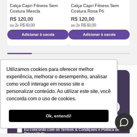
Calça Capri Fitness Sem
Calça Capri Fitness Sem
R$
Costura Mescla
Costura Rosa Pó
R
R$
120
,
00
R$
120
,
00
o
ou
2
x
R$
60
,
00
ou
2
x
R$
60
,
00
Adicionar à sacola
Adicionar à sacola
Utilizamos cookies para oferecer melhor
experiência, melhorar o desempenho, analisar
como você interage em nosso site e
Newsletter
personalizar conteúdo. Ao utilizar este site, você
Receba novidades e ofertas exclusivas em seu
e-mail!
concorda com o uso de cookies.
Ok, entendi!
Eu concordo com os Termos & Condições e Política de
Privacidade