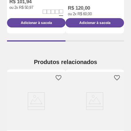
R$
101
,
94
R
ou
2
x
R$
50
,
97
R$
120
,
00
o
ou
2
x
R$
60
,
00
Adicionar à sacola
Adicionar à sacola
Produtos relacionados
Ca
Te