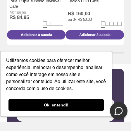
Pala Dupla e Bolso Invisível
Tecido Lulu Café
Café
R$
169
,
90
R$
160
,
00
R$
R$
84
,
95
R
ou
3
x
R$
53
,
33
Adicionar à sacola
Adicionar à sacola
Utilizamos cookies para oferecer melhor
experiência, melhorar o desempenho, analisar
como você interage em nosso site e
personalizar conteúdo. Ao utilizar este site, você
Newsletter
concorda com o uso de cookies.
Receba novidades e ofertas exclusivas em seu
e-mail!
Ok, entendi!
Eu concordo com os Termos & Condições e Política de
Privacidade