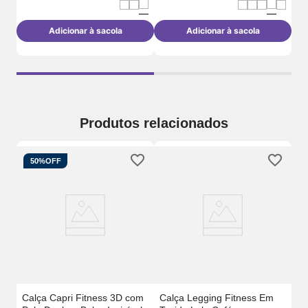
Adicionar à sacola
Adicionar à sacola
Produtos relacionados
50%
OFF
Ca
Pa
Ve
Calça Capri Fitness 3D com
Calça Legging Fitness Em