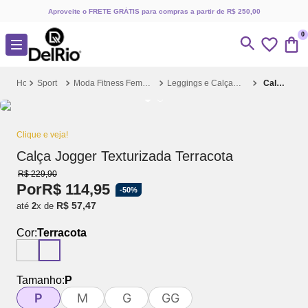
Aproveite o FRETE GRÁTIS para compras a partir de R$ 250,00
0
Sport
Moda Fitness Feminina
Leggings e Calças Fitness
Calça Jogger Texturizada Terracota
Clique e veja!
Calça Jogger Texturizada Terracota
R$
229
,
90
Por
R$
114
,
95
-
50%
R$
57
,
47
até
2
x de
Cor:
Terracota
Tamanho:
P
P
M
G
GG