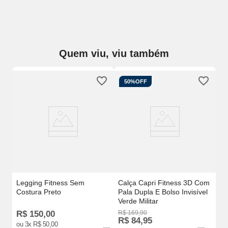
Quem viu, viu também
50%
OFF
m
Ca
Co
Legging Fitness Sem
Calça Capri Fitness 3D Com
Costura Preto
Pala Dupla E Bolso Invisível
Verde Militar
R$
150
,
00
R$
169
,
90
R
R$
84
,
95
ou
3
x
R$
50
,
00
o