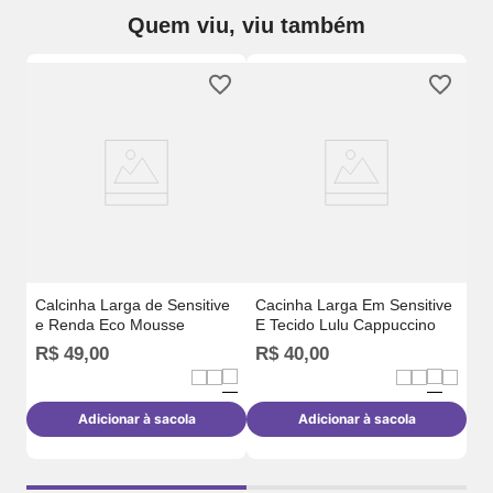
Quem viu, viu também
ão
Ca
E 
Calcinha Larga de Sensitive
Cacinha Larga Em Sensitive
e Renda Eco Mousse
E Tecido Lulu Cappuccino
R$
49
,
00
R$
40
,
00
R
Adicionar à sacola
Adicionar à sacola