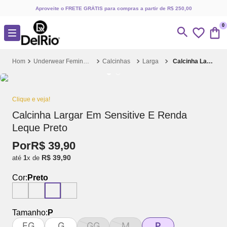
Aproveite o FRETE GRÁTIS para compras a partir de R$ 250,00
0
Underwear Feminino
Calcinhas
Larga
Calcinha Largar Em Sensitive E Renda Leque Preto
Clique e veja!
Calcinha Largar Em Sensitive E Renda
Leque Preto
Por
R$
39
,
90
R$
39
,
90
até
1
x de
Cor:
Preto
Tamanho:
P
EG
G
GG
M
P