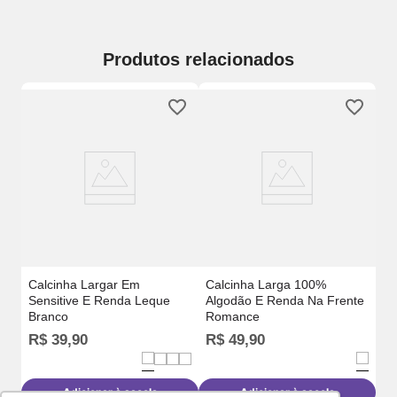
Produtos relacionados
Ca
e 
Calcinha Largar Em
Calcinha Larga 100%
Sensitive E Renda Leque
Algodão E Renda Na Frente
Branco
Romance
R$
39
,
90
R$
49
,
90
R
Adicionar à sacola
Adicionar à sacola