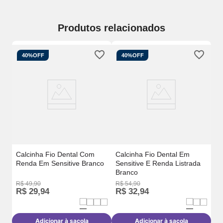
Produtos relacionados
40%
OFF
40%
OFF
Ca
Chá
Se
Ro
Calcinha Fio Dental Com
Calcinha Fio Dental Em
Renda Em Sensitive Branco
Sensitive E Renda Listrada
Branco
R$
49
,
90
R$
54
,
90
R$
R$
29
,
94
R$
32
,
94
R
Adicionar à sacola
Adicionar à sacola