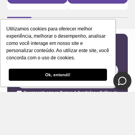
Utilizamos cookies para oferecer melhor
experiência, melhorar o desempenho, analisar
como você interage em nosso site e
Newsletter
personalizar conteúdo. Ao utilizar este site, você
Receba novidades e ofertas exclusivas em seu
concorda com o uso de cookies.
e-mail!
Ok, entendi!
Eu concordo com os Termos & Condições e Política de
Privacidade
ENVIAR