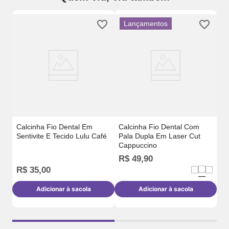
Lançamentos
Ca
Mo
Calcinha Fio Dental Em
Calcinha Fio Dental Com
Sentivite E Tecido Lulu Café
Pala Dupla Em Laser Cut
Cappuccino
R$
49
,
90
R
R$
35
,
00
Adicionar à sacola
Adicionar à sacola