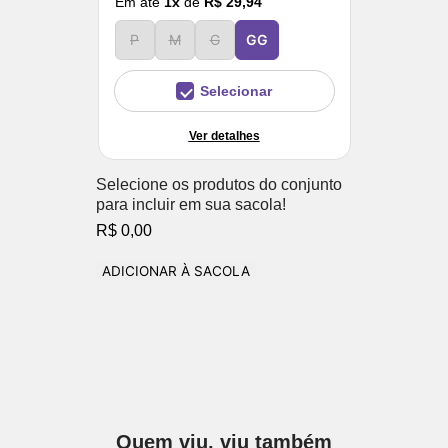
Em até
1
x
de
R$ 29,94
P
M
G
GG
Selecionar
Ver detalhes
Selecione os produtos do conjunto
para incluir em sua sacola!
R$ 0,00
ADICIONAR À SACOLA
Quem viu, viu também