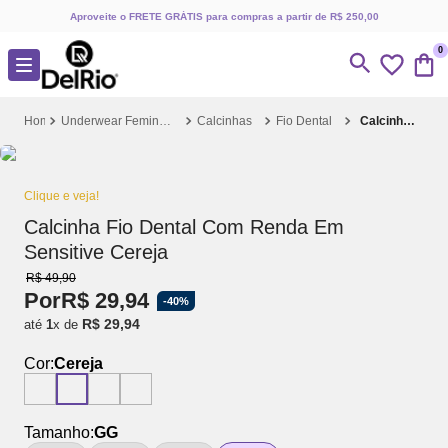
Aproveite o FRETE GRÁTIS para compras a partir de R$ 250,00
0
Underwear Feminino
Calcinhas
Fio Dental
Calcinha Fio Dental Com Renda Em Sensitive Cereja
Clique e veja!
Calcinha Fio Dental Com Renda Em
Sensitive Cereja
R$
49
,
90
Por
R$
29
,
94
-
40%
R$
29
,
94
até
1
x de
Cor:
Cereja
Tamanho:
GG