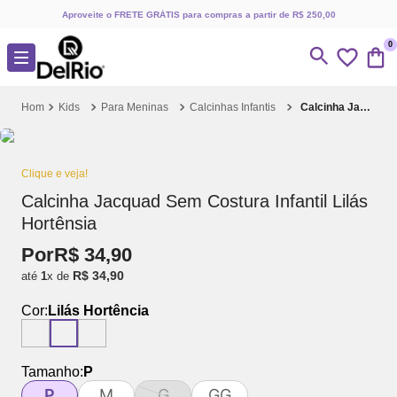
Aproveite o FRETE GRÁTIS para compras a partir de R$ 250,00
0
Kids
Para Meninas
Calcinhas Infantis
Calcinha Jacquad Sem Costura Infantil Lilás Hortênsia
Clique e veja!
Calcinha Jacquad Sem Costura Infantil Lilás
Hortênsia
Por
R$
34
,
90
R$
34
,
90
até
1
x de
Cor:
Lilás Hortência
Tamanho:
P
P
M
G
GG