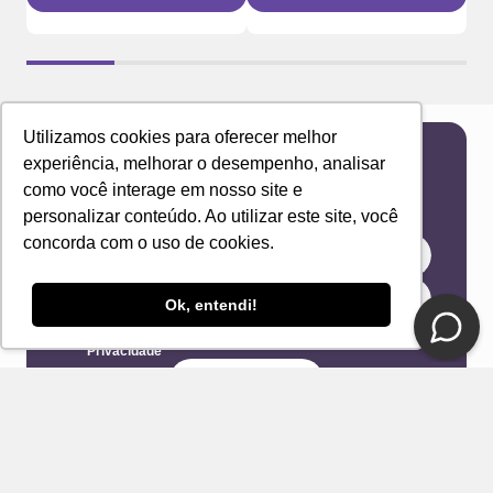
Utilizamos cookies para oferecer melhor
experiência, melhorar o desempenho, analisar
Newsletter
como você interage em nosso site e
Receba novidades e ofertas exclusivas em seu
personalizar conteúdo. Ao utilizar este site, você
e-mail!
concorda com o uso de cookies.
Ok, entendi!
Eu concordo com os Termos & Condições e Política de
Privacidade
ENVIAR