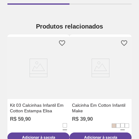
Produtos relacionados
m
Ki
Pi
Kit 03 Calcinhas Infantil Em
Calcinha Em Cotton Infantil
Cotton Estampa Elisa
Make
R
R$
59
,
90
R$
39
,
90
o
Adicionar à sacola
Adicionar à sacola