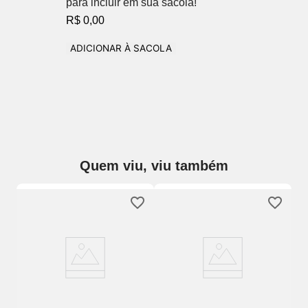
para incluir em sua sacola!
R$ 0,00
ADICIONAR À SACOLA
Quem viu, viu também
t
Ca
Se