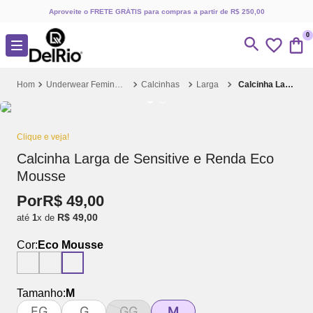
Aproveite o FRETE GRÁTIS para compras a partir de R$ 250,00
0
Underwear Feminino
Calcinhas
Larga
Calcinha Larga de Sensitive e Renda Eco Mousse
Clique e veja!
Calcinha Larga de Sensitive e Renda Eco
Mousse
Por
R$
49
,
00
R$
49
,
00
até
1
x de
Cor:
Eco Mousse
Tamanho:
M
EG
G
GG
M