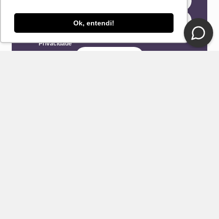
Ok, entendi!
Eu concordo com os Termos & Condições e Política de
Privacidade
ENVIAR
CONTATO
E-mail
Fale Conosco Loja DelRio
Seja um revendedor