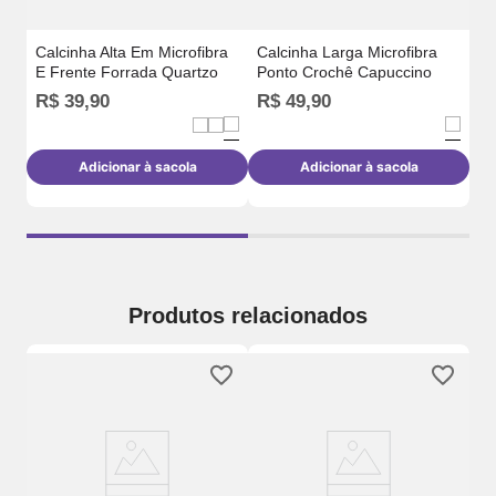
Calcinha Alta Em Microfibra
Calcinha Larga Microfibra
E Frente Forrada Quartzo
Ponto Crochê Capuccino
R$
39
,
90
R$
49
,
90
R
Adicionar à sacola
Adicionar à sacola
Produtos relacionados
a
Ca
Se