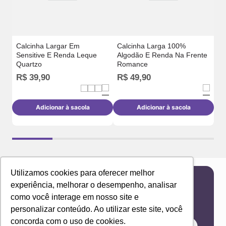
Calcinha Largar Em
Calcinha Larga 100%
Sensitive E Renda Leque
Algodão E Renda Na Frente
Quartzo
Romance
R$
39
,
90
R$
49
,
90
R
Adicionar à sacola
Adicionar à sacola
Utilizamos cookies para oferecer melhor
experiência, melhorar o desempenho, analisar
Newsletter
como você interage em nosso site e
Receba novidades e ofertas exclusivas em seu
personalizar conteúdo. Ao utilizar este site, você
e-mail!
concorda com o uso de cookies.