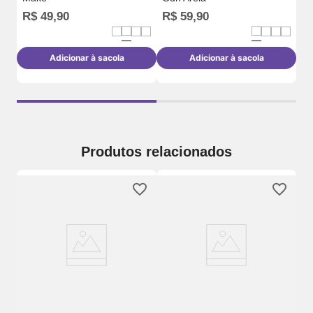
R$
49
,
90
R$
59
,
90
R
Adicionar à sacola
Adicionar à sacola
Produtos relacionados
Ca
Mi
R