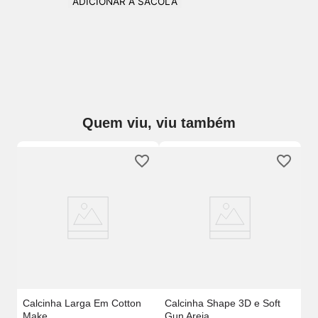
ADICIONAR À SACOLA
Quem viu, viu também
Ca
El
Calcinha Larga Em Cotton
Calcinha Shape 3D e Soft
Make
Gun Areia