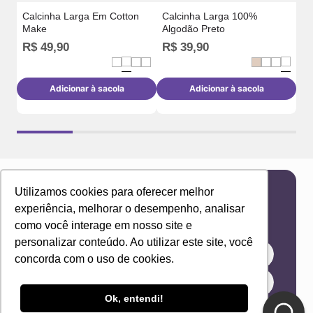
Calcinha Larga Em Cotton
Calcinha Larga 100%
Make
Algodão Preto
R$
49
,
90
R$
39
,
90
R
Adicionar à sacola
Adicionar à sacola
Utilizamos cookies para oferecer melhor
Newsletter
experiência, melhorar o desempenho, analisar
Receba novidades e ofertas exclusivas em seu
como você interage em nosso site e
e-mail!
personalizar conteúdo. Ao utilizar este site, você
concorda com o uso de cookies.
Ok, entendi!
Eu concordo com os Termos & Condições e Política de