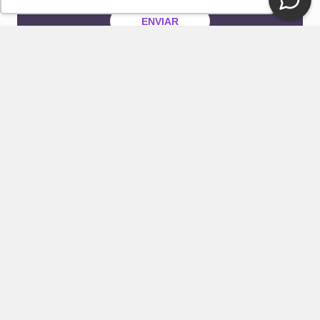
Privacidade
ENVIAR
CONTATO
E-mail
Fale Conosco Loja DelRio
Seja um revendedor
SUPORTE E SERVIÇOS
INSTITUCIONAL