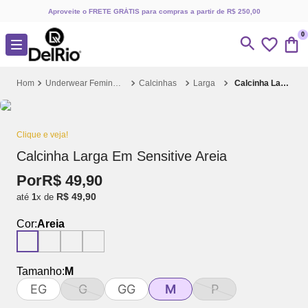
Aproveite o FRETE GRÁTIS para compras a partir de R$ 250,00
0
Underwear Feminino
Calcinhas
Larga
Calcinha Larga Em Sensitive Areia
Clique e veja!
Calcinha Larga Em Sensitive Areia
Por
R$
49
,
90
R$
49
,
90
até
1
x de
Cor:
Areia
Tamanho:
M
EG
G
GG
M
P