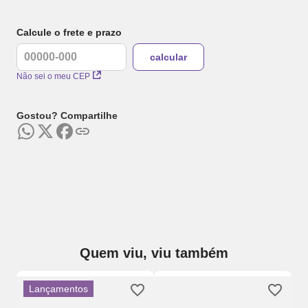
Calcule o frete e prazo
Não sei o meu CEP
Gostou? Compartilhe
Quem viu, viu também
Lançamentos
a
Ca