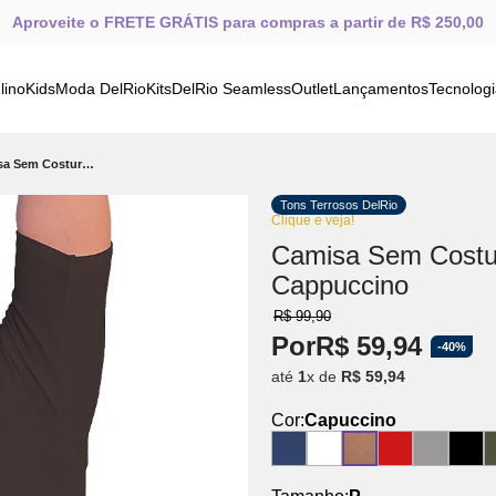
Aproveite o FRETE GRÁTIS para compras a partir de R$ 250,00
lino
Kids
Moda DelRio
Kits
DelRio Seamless
Outlet
Lançamentos
Tecnolog
Camisa Sem Costura Canelada Com Manga Cappuccino
Tons Terrosos DelRio
Clique e veja!
Camisa Sem Costu
Cappuccino
R$
99
,
90
Por
R$
59
,
94
-
40%
até
1
x de
R$
59
,
94
Cor:
Capuccino