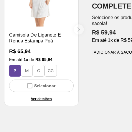
COMPLETE
Selecione os produ
sacola!
R$ 59,94
Camisola De Liganete E
Em até
1
x
de
R$ 5
Renda Estampa Poá
R$ 65,94
ADICIONAR À SAC
Em até
1
x
de
R$ 65,94
P
M
G
GG
Selecionar
Ver detalhes