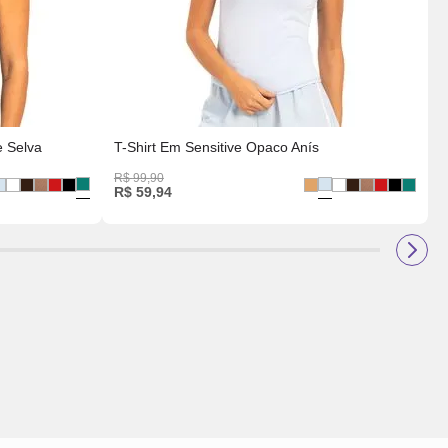
e Selva
T-Shirt Em Sensitive Opaco Anís
R$
99
,
90
R
R$
59
,
94