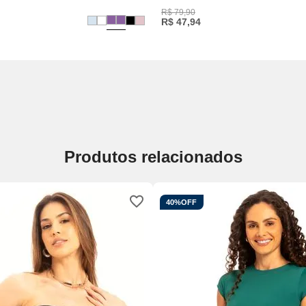
R$
79
,
90
R$
47
,
94
Produtos relacionados
40%
OFF