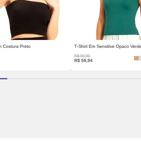
 Costura Preto
T-Shirt Em Sensitive Opaco Verd
R$
99
,
90
R$
59
,
94