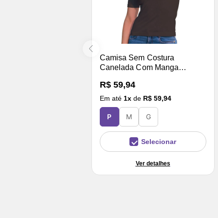
Camisa Sem Costura
Canelada Com Manga
Cappuccino
R$ 59,94
Em até
1
x
de
R$ 59,94
P
M
G
Selecionar
Ver detalhes