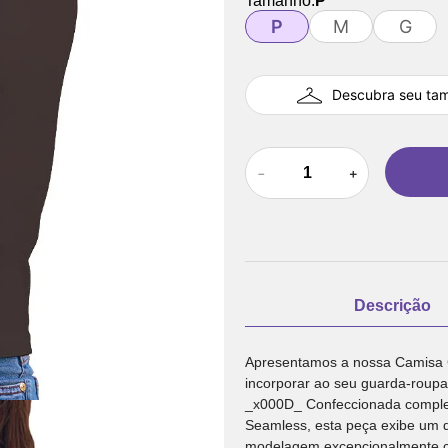
Tamanho:
P
P
M
G
Descubra seu ta
－
＋
Descrição
Apresentamos a nossa Camisa 
incorporar ao seu guarda-roupa
_x000D_ Confeccionada comple
Seamless, esta peça exibe um 
modelagem excepcionalmente co