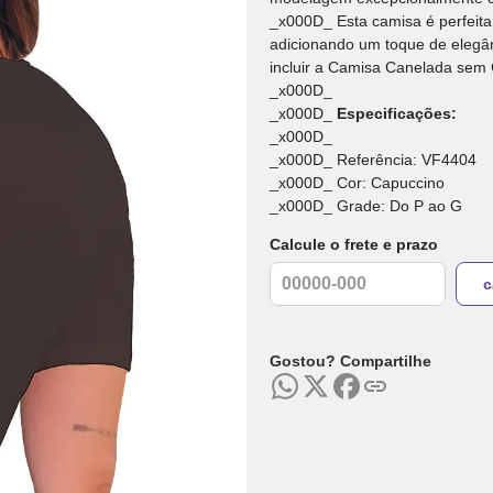
_x000D_ Esta camisa é perfeita 
adicionando um toque de elegânc
incluir a Camisa Canelada sem
_x000D_
_x000D_
Especificações:
_x000D_
_x000D_ Referência: VF4404
_x000D_ Cor: Capuccino
_x000D_ Grade: Do P ao G
Calcule o frete e prazo
Gostou? Compartilhe