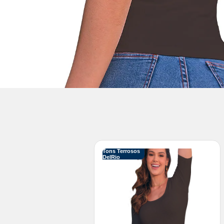
Tons Terrosos
DelRio