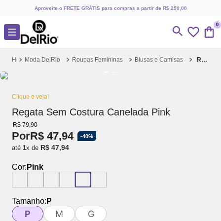
Aproveite o FRETE GRÁTIS para compras a partir de R$ 250,00
0
Moda DelRio
Roupas Femininas
Blusas e Camisas
Regata Sem Costura Canelada Pink
Clique e veja!
Regata Sem Costura Canelada Pink
R$
79
,
90
Por
R$
47
,
94
-
40%
R$
47
,
94
até
1
x de
Cor:
Pink
Tamanho:
P
P
M
G