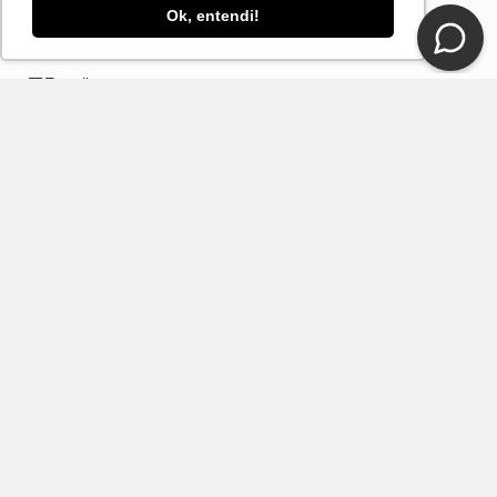
Ok, entendi!
CONTATO
E-mail
Fale Conosco Loja DelRio
Seja um revendedor
SUPORTE E SERVIÇOS
INSTITUCIONAL
FORMAS DE PAGAMENTO
TECNOLOGIA E SEGURANÇA
2025 © Copyright DelRio. Todos os direitos reservados. A loja online DelRio é