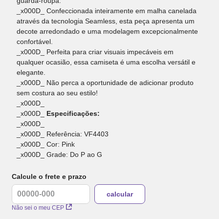
guarda-roupa.
_x000D_ Confeccionada inteiramente em malha canelada
através da tecnologia Seamless, esta peça apresenta um
decote arredondado e uma modelagem excepcionalmente
confortável.
_x000D_ Perfeita para criar visuais impecáveis em
qualquer ocasião, essa camiseta é uma escolha versátil e
elegante.
_x000D_ Não perca a oportunidade de adicionar produto
sem costura ao seu estilo!
_x000D_
_x000D_
Especificações:
_x000D_
_x000D_ Referência: VF4403
_x000D_ Cor: Pink
_x000D_ Grade: Do P ao G
Calcule o frete e prazo
Não sei o meu CEP