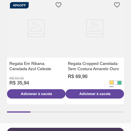
40%
OFF
Re
Se
Regata Em Ribana
Regata Cropped Canelada
Canelada Azul Celeste
Sem Costura Amarelo Ouro
R$
69
,
90
R$
59
,
90
R$
35
,
94
R
Adicionar à sacola
Adicionar à sacola