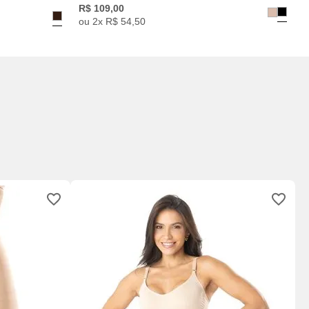
R$
109
,
00
ou
2
x
R$
54
,
50
C