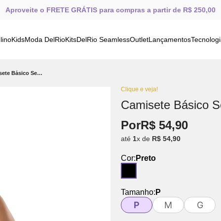
Aproveite o FRETE GRÁTIS para compras a partir de R$ 250,00
lino
Kids
Moda DelRio
Kits
DelRio Seamless
Outlet
Lançamentos
Tecnolog
Camisete Básico Sem Costura Preto
Clique e veja!
Camisete Básico S
Por
R$
54
,
90
até
1
x de
R$
54
,
90
Cor:
Preto
Tamanho:
P
P
M
G