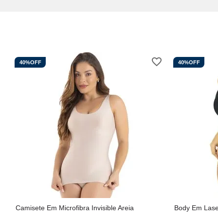
40%
OFF
40%
OFF
Camisete Em Microfibra Invisible Areia
Body Em Lase