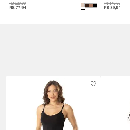
R$
129
,
90
R$
149
,
90
R$
77
,
94
R$
89
,
94