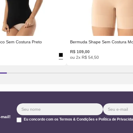
ico Sem Costura Preto
Bermuda Shape Sem Costura M
R$
109
,
00
ou
2
x
R$
54
,
50
-mail!
Eu concordo com os Termos & Condições e Política de Privacid