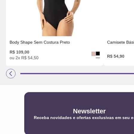
Body Shape Sem Costura Preto
Camisete Bás
R$
109
,
00
R$
54
,
90
ou
2
x
R$
54
,
50
Newsletter
Receba novidades e ofertas exclusivas em seu e