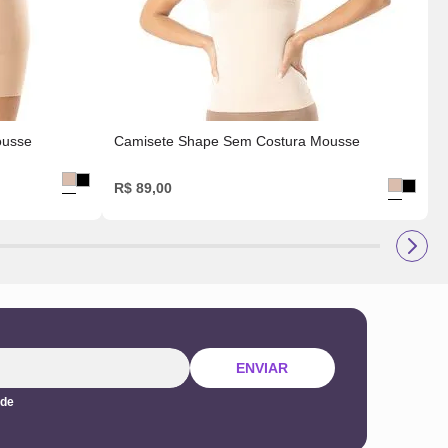
ousse
Camisete Shape Sem Costura Mousse
R$
89
,
00
ENVIAR
ade