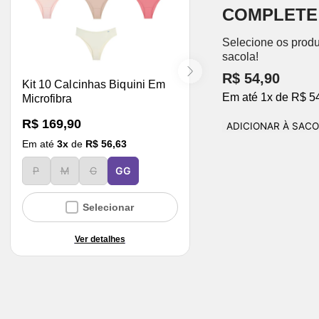
COMPLETE
Selecione os produ
sacola!
R$ 54,90
Kit 10 Calcinhas Biquini Em
Em até
1
x
de
R$ 5
Microfibra
R$ 169,90
ADICIONAR À SAC
Em até
3
x
de
R$ 56,63
P
M
G
GG
Selecionar
Ver detalhes