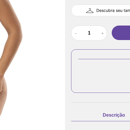
Descubra seu ta
－
＋
Descrição