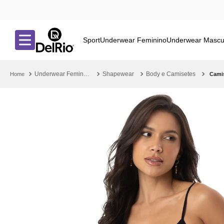
Sport
Underwear Feminino
Underwear Mascu
Underwear Feminino
Shapewear
Body e Camisetes