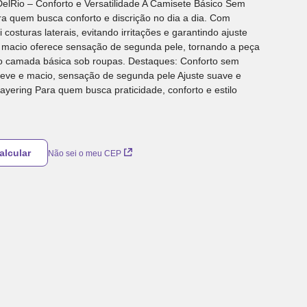
lRio – Conforto e Versatilidade A Camisete Básico Sem
ra quem busca conforto e discrição no dia a dia. Com
costuras laterais, evitando irritações e garantindo ajuste
e macio oferece sensação de segunda pele, tornando a peça
mo camada básica sob roupas. Destaques: Conforto sem
 leve e macio, sensação de segunda pele Ajuste suave e
 layering Para quem busca praticidade, conforto e estilo
Não sei o meu CEP