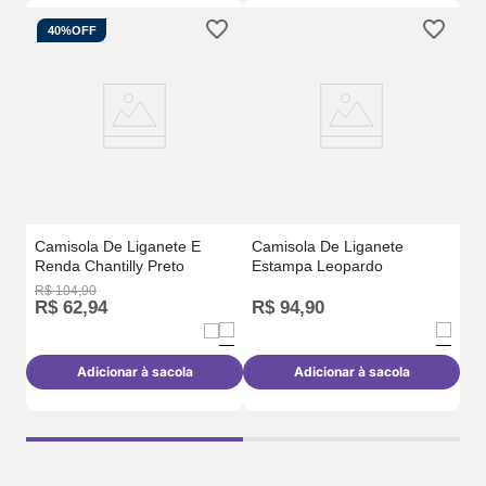
40%
OFF
Ca
Re
Camisola De Liganete E
Camisola De Liganete
Renda Chantilly Preto
Estampa Leopardo
R$
104
,
90
R$
62
,
94
R$
94
,
90
Adicionar à sacola
Adicionar à sacola