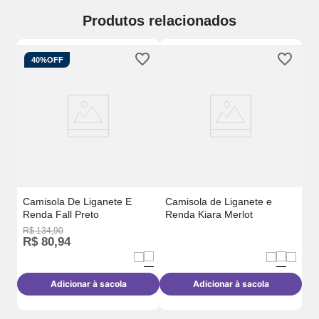
Produtos relacionados
40%
OFF
o
Ca
Re
Camisola De Liganete E
Camisola de Liganete e
Renda Fall Preto
Renda Kiara Merlot
R$
134
,
90
R$
80
,
94
Adicionar à sacola
Adicionar à sacola