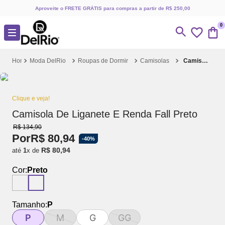
Aproveite o FRETE GRÁTIS para compras a partir de R$ 250,00
0
Moda DelRio
Roupas de Dormir
Camisolas
Camisola De Liganete E Renda Fall Preto
Clique e veja!
Camisola De Liganete E Renda Fall Preto
R$
134
,
90
Por
R$
80
,
94
-
40%
R$
80
,
94
até
1
x de
Cor:
Preto
Tamanho:
P
P
M
G
GG