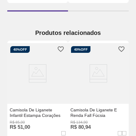
Produtos relacionados
40%
OFF
40%
OFF
o
Ca
Li
Camisola De Liganete
Camisola De Liganete E
Infantil Estampa Corações
Renda Fall Fúcsia
R$
85
,
00
R$
134
,
90
R$
51
,
00
R$
80
,
94