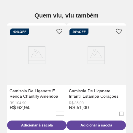
Quem viu, viu também
40%
OFF
40%
OFF
Ca
Re
Camisola De Liganete E
Camisola De Liganete
Renda Chantilly Amêndoa
Infantil Estampa Corações
R$
104
,
90
R$
85
,
00
R$
62
,
94
R$
51
,
00
Adicionar à sacola
Adicionar à sacola