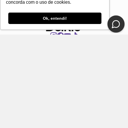
concorda com o uso de cookies.
Ok, entendi!
CONTATO
E-mail
Fale Conosco Loja DelRio
Seja um revendedor
SUPORTE E SERVIÇOS
INSTITUCIONAL
FORMAS DE PAGAMENTO