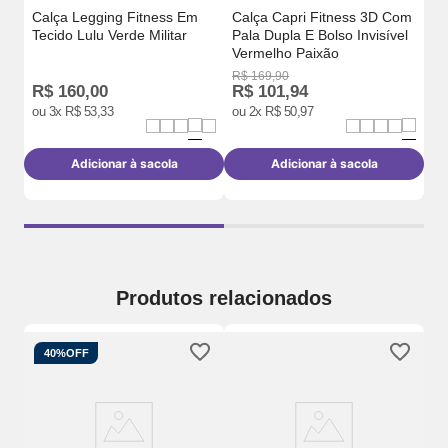
Calça Legging Fitness Em
Calça Capri Fitness 3D Com
Tecido Lulu Verde Militar
Pala Dupla E Bolso Invisível
Vermelho Paixão
R$
169
,
90
R$
160
,
00
R$
101
,
94
R
ou
3
x
R$
53
,
33
ou
2
x
R$
50
,
97
o
Adicionar à sacola
Adicionar à sacola
Produtos relacionados
40%
OFF
m
Ca
o
Te