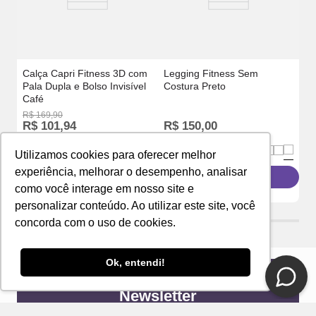
Calça Capri Fitness 3D com
Legging Fitness Sem
Pala Dupla e Bolso Invisível
Costura Preto
Café
R$
169
,
90
R$
101
,
94
R$
150
,
00
R
ou
2
x
R$
50
,
97
ou
3
x
R$
50
,
00
o
Utilizamos cookies para oferecer melhor
experiência, melhorar o desempenho, analisar
Adicionar à sacola
Adicionar à sacola
como você interage em nosso site e
personalizar conteúdo. Ao utilizar este site, você
concorda com o uso de cookies.
Ok, entendi!
Newsletter
Receba novidades e ofertas exclusivas em seu