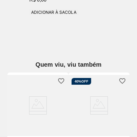
ADICIONAR À SACOLA
Quem viu, viu também
40%
OFF
Ca
Co