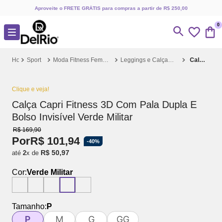
Aproveite o FRETE GRÁTIS para compras a partir de R$ 250,00
0
Sport
Moda Fitness Feminina
Leggings e Calças Fitness
Calça Capri Fitness 3D Com Pala Dupla E Bolso Invisível Verde Militar
Clique e veja!
Calça Capri Fitness 3D Com Pala Dupla E
Bolso Invisível Verde Militar
R$
169
,
90
Por
R$
101
,
94
-
40%
R$
50
,
97
até
2
x de
Cor:
Verde Militar
Tamanho:
P
P
M
G
GG