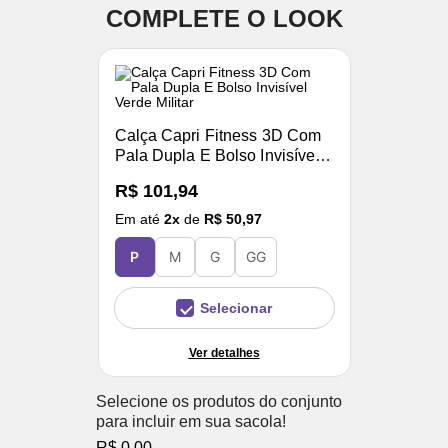
COMPLETE O LOOK
Calça Capri Fitness 3D Com
Pala Dupla E Bolso Invisível
Verde Militar
R$ 101,94
Em até
2
x
de
R$ 50,97
P
M
G
GG
Selecionar
Ver detalhes
Selecione os produtos do conjunto
para incluir em sua sacola!
R$ 0,00