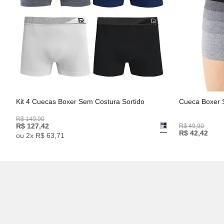
Kit 4 Cuecas Boxer Sem Costura Sortido
Cueca Boxer 
R$
149
,
90
R$
127
,
42
R$
49
,
90
R$
42
,
42
ou
2
x
R$
63
,
71