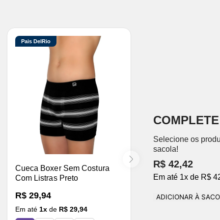
Pais DelRio
COMPLETE
Selecione os produ
sacola!
R$ 42,42
Cueca Boxer Sem Costura
Em até
1
x
de
R$ 4
Com Listras Preto
R$ 29,94
ADICIONAR À SAC
Em até
1
x
de
R$ 29,94