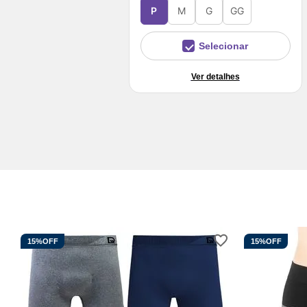
P
M
G
GG
Selecionar
Ver detalhes
15%
OFF
15%
OFF