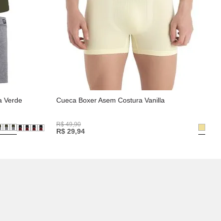
a Verde
Cueca Boxer Asem Costura Vanilla
R$
49
,
90
R$
29
,
94