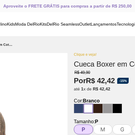
Aproveite o FRETE GRÁTIS para compras a partir de R$ 250,00
lino
Kids
Moda DelRio
Kits
DelRio Seamless
Outlet
Lançamentos
Tecnolog
Cueca Boxer em Cotton com Elastico Embutído Branco
Clique e veja!
Cueca Boxer em Co
R$
49
,
90
Por
R$
42
,
42
-
15%
até
1
x de
R$
42
,
42
Cor:
Branco
Tamanho:
P
P
M
G