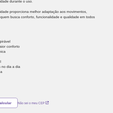
idade durante o uso.
icidade proporciona melhor adaptação aos movimentos,
 quem busca conforto, funcionalidade e qualidade em todos
pirável
ior conforto
ica
o
l
no dia a dia
pa
Não sei o meu CEP