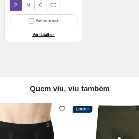
P
M
G
GG
Selecionar
Ver detalhes
Quem viu, viu também
15%
OFF