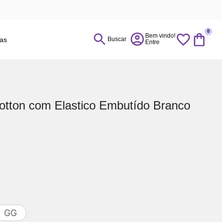
0
ias
Buscar
tton com Elastico Embutído Branco
GG