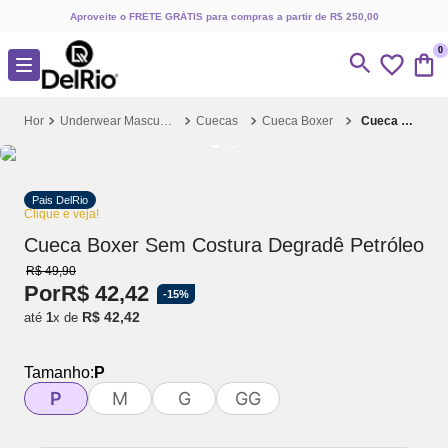
Aproveite o FRETE GRÁTIS para compras a partir de R$ 250,00
0
Underwear Masculino
Cuecas
Cueca Boxer
Cueca Boxer Sem Costura Degradê Petróleo
Pais DelRio
Clique e veja!
Cueca Boxer Sem Costura Degradê Petróleo
R$
49
,
90
Por
R$
42
,
42
-
15%
R$
42
,
42
até
1
x de
Tamanho:
P
P
M
G
GG