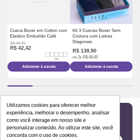
Cueca Boxer em Cotton com
Kit 3 Cuecas Boxer Sem
Elastico Embutído Café
Costura com Listras
Diagonais
R$
49
,
90
R$
R$
42
,
42
R
R$
139
,
90
ou
2
x
R$
69
,
95
Adicionar à sacola
Adicionar à sacola
Utilizamos cookies para oferecer melhor
experiência, melhorar o desempenho, analisar
Newsletter
como você interage em nosso site e
Receba novidades e ofertas exclusivas em seu
personalizar conteúdo. Ao utilizar este site, você
e-mail!
concorda com o uso de cookies.