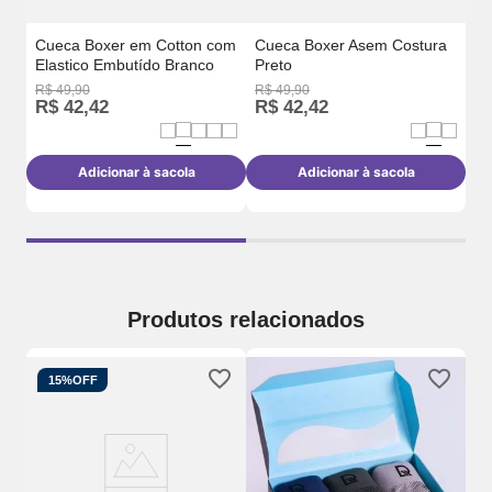
Cueca Boxer em Cotton com
Cueca Boxer Asem Costura
Elastico Embutído Branco
Preto
R$
49
,
90
R$
49
,
90
R$
R$
42
,
42
R$
42
,
42
R
Adicionar à sacola
Adicionar à sacola
Produtos relacionados
15%
OFF
Cu
El