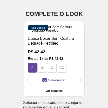
COMPLETE O LOOK
Pais DelRio
Cueca Boxer Sem Costura
Degradê Petróleo
R$ 42,42
Em até
1
x
de
R$ 42,42
P
M
G
GG
Selecionar
Ver detalhes
Selecione os produtos do conjunto
para incluir em sua sacola!