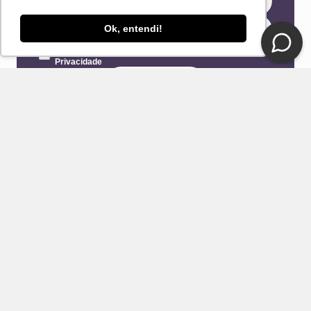
Ok, entendi!
Eu concordo com os Termos & Condições e Política de
Privacidade
ENVIAR
CONTATO
E-mail
Fale Conosco Loja DelRio
Seja um revendedor