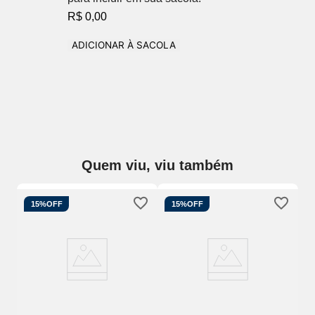
R$ 0,00
ADICIONAR À SACOLA
Quem viu, viu também
15%
OFF
15%
OFF
a
Cu
Fl