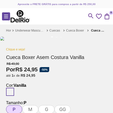
Aproveite o FRETE GRÁTIS para compras a partir de R$ 250,00
0
Underwear Masculino
Cuecas
Cueca Boxer
Cueca Boxer Asem Costura Vanilla
Clique e veja!
Cueca Boxer Asem Costura Vanilla
R$
49
,
90
Por
R$
24
,
95
-
50%
R$
24
,
95
até
1
x de
Cor:
Vanilla
Tamanho:
P
P
M
G
GG