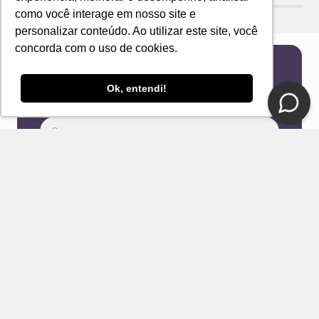
como você interage em nosso site e
personalizar conteúdo. Ao utilizar este site, você
concorda com o uso de cookies.
Newsletter
Ok, entendi!
Receba novidades e ofertas exclusivas em seu
e-mail!
Eu concordo com os Termos & Condições e Política de
Privacidade
ENVIAR