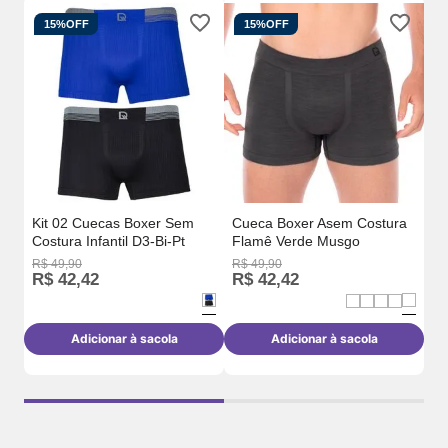
15%
OFF
15%
OFF
Cu
Br
Kit 02 Cuecas Boxer Sem
Cueca Boxer Asem Costura
Costura Infantil D3-Bi-Pt
Flamê Verde Musgo
R$
49
,
90
R$
49
,
90
R$
R$
42
,
42
R$
42
,
42
R
Adicionar à sacola
Adicionar à sacola