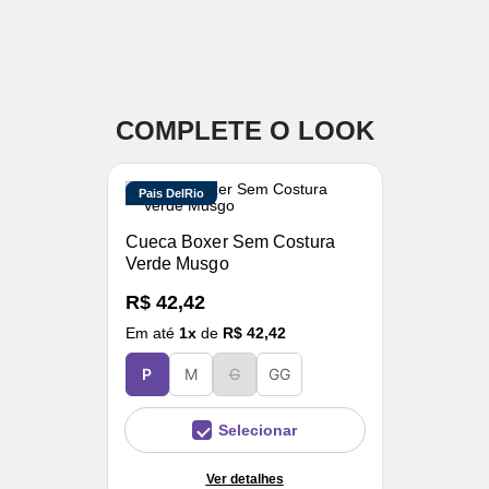
COMPLETE O LOOK
Pais DelRio
Cueca Boxer Sem Costura
Verde Musgo
R$ 42,42
Em até
1
x
de
R$ 42,42
P
M
G
GG
Selecionar
Ver detalhes