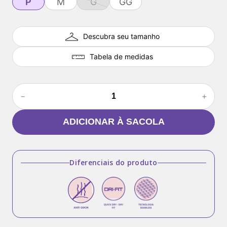
P
M
G
GG
Descubra seu tamanho
Tabela de medidas
－
＋
ADICIONAR À SACOLA
Diferenciais do produto