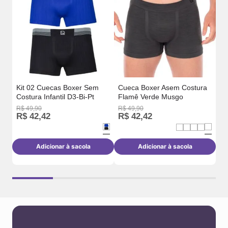
Fl
Kit 02 Cuecas Boxer Sem
Cueca Boxer Asem Costura
Costura Infantil D3-Bi-Pt
Flamê Verde Musgo
R$
49
,
90
R$
49
,
90
R$
R$
42
,
42
R$
42
,
42
R
Adicionar à sacola
Adicionar à sacola