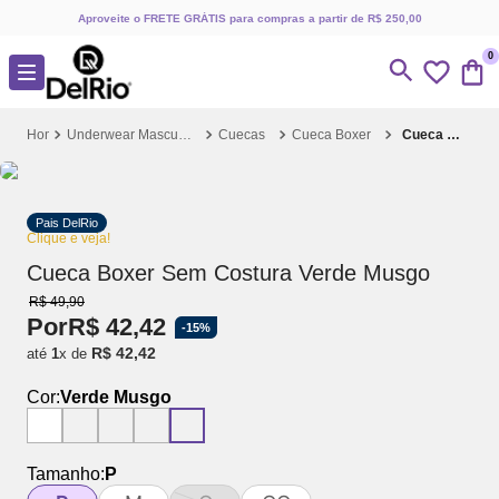
Aproveite o FRETE GRÁTIS para compras a partir de R$ 250,00
0
Underwear Masculino
Cuecas
Cueca Boxer
Cueca Boxer Sem Costura Verde Musgo
Pais DelRio
Clique e veja!
Cueca Boxer Sem Costura Verde Musgo
R$
49
,
90
Por
R$
42
,
42
-
15%
R$
42
,
42
até
1
x de
Cor:
Verde Musgo
Tamanho:
P