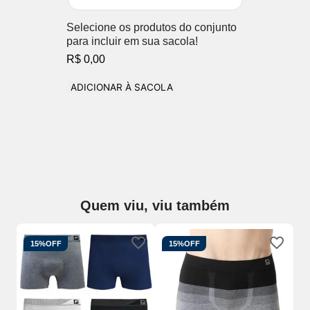
Selecione os produtos do conjunto
para incluir em sua sacola!
R$ 0,00
ADICIONAR À SACOLA
Quem viu, viu também
15%
OFF
15%
OFF
Cu
El