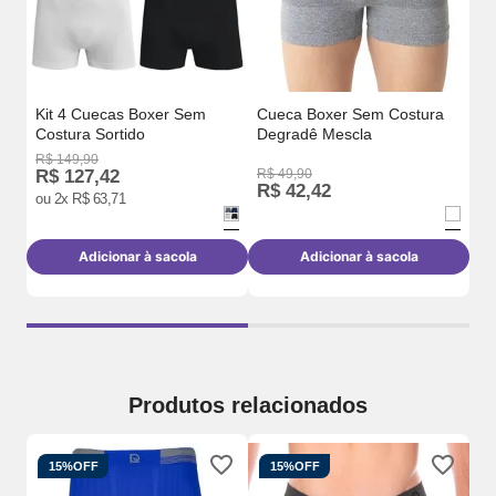
Kit 4 Cuecas Boxer Sem
Cueca Boxer Sem Costura
Costura Sortido
Degradê Mescla
R$
149
,
90
R$
127
,
42
R$
49
,
90
R$
R$
42
,
42
R
ou
2
x
R$
63
,
71
Adicionar à sacola
Adicionar à sacola
Produtos relacionados
15%
OFF
15%
OFF
Cu