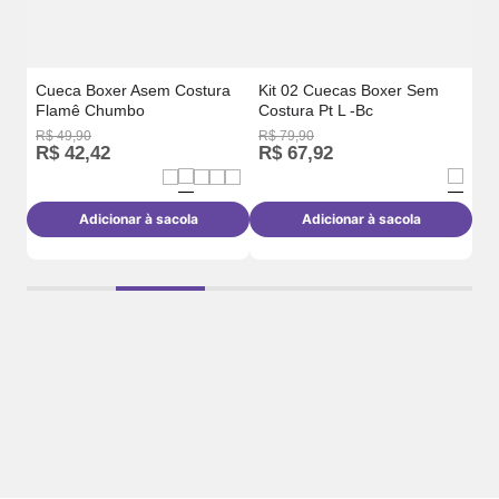
com
Cueca Boxer Asem Costura
Kit 02 Cuecas Boxer Sem
Flamê Chumbo
Costura Pt L -Bc
R$
49
,
90
R$
79
,
90
R$
R$
42
,
42
R$
67
,
92
R
Adicionar à sacola
Adicionar à sacola