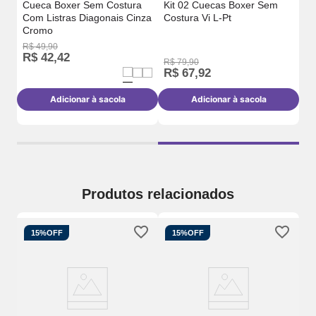
a
Cueca Boxer Sem Costura
Kit 02 Cuecas Boxer Sem
Cu
Com Listras Diagonais Cinza
Costura Vi L-Pt
Co
Cromo
Ín
R$
49
,
90
R$
R$
42
,
42
R
R$
79
,
90
R$
67
,
92
Adicionar à sacola
Adicionar à sacola
Produtos relacionados
15%
OFF
15%
OFF
Cu
Co