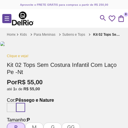
Aproveite o FRETE GRÁTIS para compras a partir de R$ 250,00
0
Kids
Para Meninas
Sutiens e Tops
Kit 02 Tops Sem Costura Infantil Com Laço Pe -Nt
Clique e veja!
Kit 02 Tops Sem Costura Infantil Com Laço
Pe -Nt
Por
R$
55
,
00
R$
55
,
00
até
1
x de
Cor:
Pêssego e Nature
Tamanho:
P
P
M
G
GG