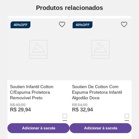
Produtos relacionados
40%
OFF
40%
OFF
k -
Ki
- P
Soutien Infantil Cotton
Soutien De Cotton Com
C/Espuma Protetora
Espuma Protetora Infantil
Removível Preto
Algodão Doce
R$
49
,
90
R$
54
,
90
R$
29
,
94
R$
32
,
94
R
Adicionar à sacola
Adicionar à sacola