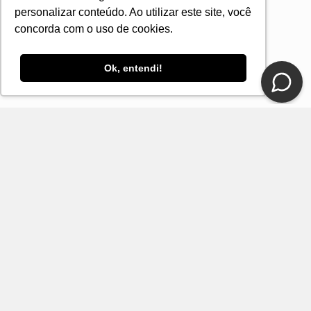
personalizar conteúdo. Ao utilizar este site, você
concorda com o uso de cookies.
Ok, entendi!
CONTATO
E-mail
Fale Conosco Loja DelRio
Seja um revendedor
SUPORTE E SERVIÇOS
INSTITUCIONAL
FORMAS DE PAGAMENTO
TECNOLOGIA E SEGURANÇA