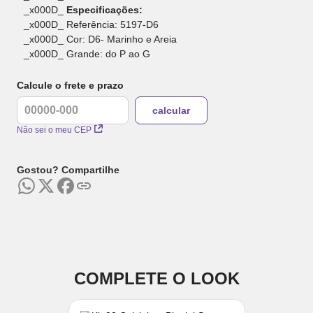
_x000D_
Especificações:
_x000D_ Referência: 5197-D6
_x000D_ Cor: D6- Marinho e Areia
_x000D_ Grande: do P ao G
Calcule o frete e prazo
Não sei o meu CEP
Gostou? Compartilhe
COMPLETE O LOOK