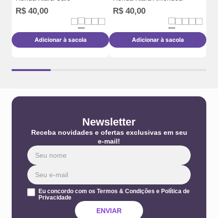
R$
40
,
00
R$
40
,
00
R
Adicionar à sacola
Adicionar à sacola
Newsletter
Receba novidades e ofertas exclusivas em seu
e-mail!
Eu concordo com os Termos & Condições e Política de
Privacidade
ENVIAR