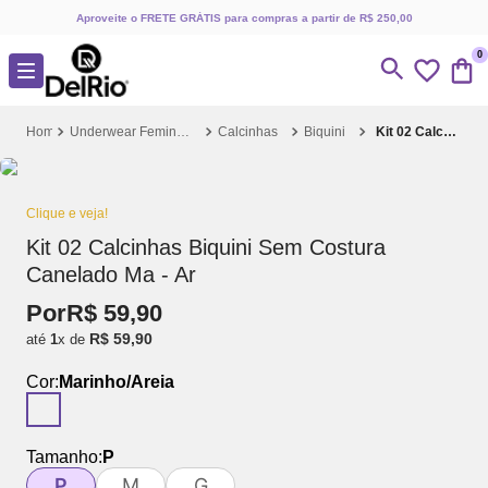
Aproveite o FRETE GRÁTIS para compras a partir de R$ 250,00
0
Underwear Feminino
Calcinhas
Biquini
Kit 02 Calcinhas Biquini Sem Costura Canelado Ma - Ar
Clique e veja!
Kit 02 Calcinhas Biquini Sem Costura
Canelado Ma - Ar
Por
R$
59
,
90
R$
59
,
90
até
1
x de
Cor:
Marinho/Areia
Tamanho:
P
P
M
G