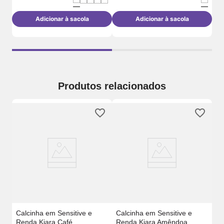
R
Adicionar à sacola
Adicionar à sacola
Produtos relacionados
m
Ca
Se
Br
Calcinha em Sensitive e
Calcinha em Sensitive e
Renda Kiara Café
Renda Kiara Amêndoa