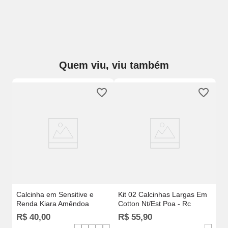
Quem viu, viu também
Ki
m
Mo
Calcinha em Sensitive e
Kit 02 Calcinhas Largas Em
Renda Kiara Amêndoa
Cotton Nt/Est Poa - Rc
R$
40
,
00
R$
55
,
90