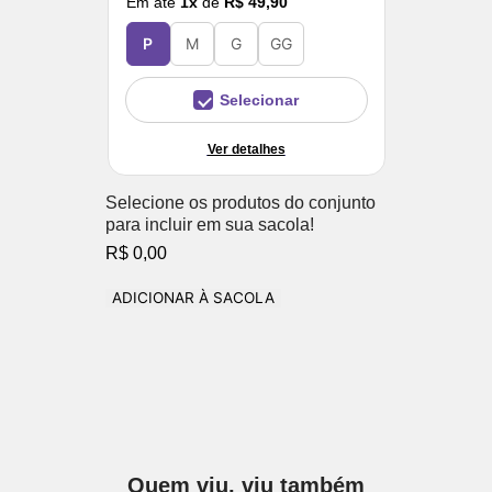
Em até
1
x
de
R$ 49,90
P
M
G
GG
Selecionar
Ver detalhes
Selecione os produtos do conjunto
para incluir em sua sacola!
R$ 0,00
ADICIONAR À SACOLA
Quem viu, viu também