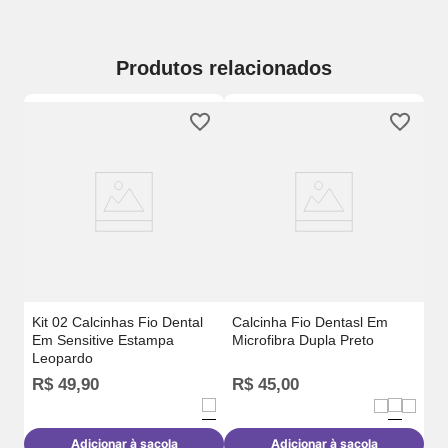
Produtos relacionados
Ca
Se
Kit 02 Calcinhas Fio Dental
Calcinha Fio Dentasl Em
Em Sensitive Estampa
Microfibra Dupla Preto
Leopardo
R$
49
,
90
R$
45
,
00
R
Adicionar à sacola
Adicionar à sacola