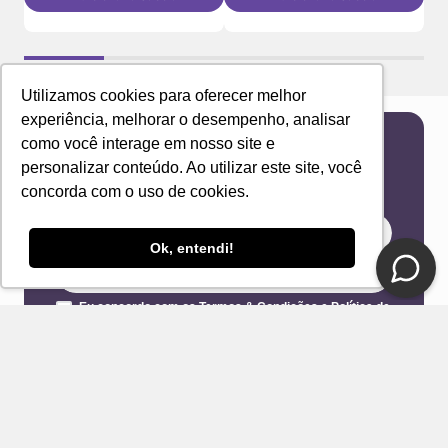
Utilizamos cookies para oferecer melhor
experiência, melhorar o desempenho, analisar
como você interage em nosso site e
Newsletter
personalizar conteúdo. Ao utilizar este site, você
Receba novidades e ofertas exclusivas em seu
concorda com o uso de cookies.
e-mail!
Ok, entendi!
Eu concordo com os Termos & Condições e Política de
Privacidade
ENVIAR