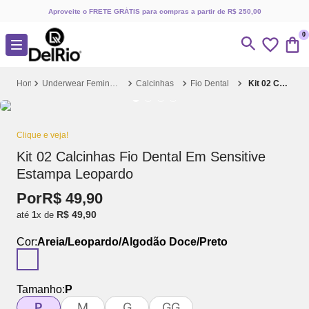
Aproveite o FRETE GRÁTIS para compras a partir de R$ 250,00
0
Underwear Feminino
Calcinhas
Fio Dental
Kit 02 Calcinhas Fio Dental Em Sensitive Estampa Leopardo
Clique e veja!
Kit 02 Calcinhas Fio Dental Em Sensitive
Estampa Leopardo
Por
R$
49
,
90
R$
49
,
90
até
1
x de
Cor:
Areia/Leopardo/Algodão Doce/Preto
Tamanho:
P
P
M
G
GG