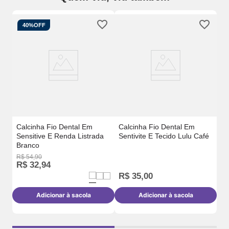
40%
OFF
Ca
Se
Calcinha Fio Dental Em
Calcinha Fio Dental Em
Sensitive E Renda Listrada
Sentivite E Tecido Lulu Café
Branco
R$
54
,
90
R$
32
,
94
R$
35
,
00
R
Adicionar à sacola
Adicionar à sacola