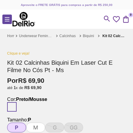
Aproveite o FRETE GRÁTIS para compras a partir de R$ 250,00
0
Underwear Feminino
Calcinhas
Biquini
Kit 02 Calcinhas Biquini Em Laser Cut E Filme No Cós Pt - Ms
Clique e veja!
Kit 02 Calcinhas Biquini Em Laser Cut E
Filme No Cós Pt - Ms
Por
R$
69
,
90
R$
69
,
90
até
1
x de
Cor:
Preto/Mousse
Tamanho:
P
P
M
G
GG