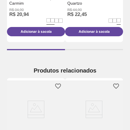
Carmim
Quartzo
R$
34
,
90
R$
44
,
90
R$
20
,
94
R$
22
,
45
R
Adicionar à sacola
Adicionar à sacola
Produtos relacionados
Ki
Co