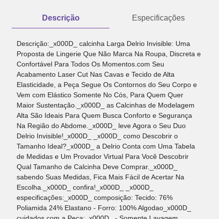
Descrição
Especificações
Descrição:_x000D_ calcinha Larga Delrio Invisible: Uma
Proposta de Lingerie Que Não Marca Na Roupa, Discreta e
Confortável Para Todos Os Momentos.com Seu
Acabamento Laser Cut Nas Cavas e Tecido de Alta
Elasticidade, a Peça Segue Os Contornos do Seu Corpo e
Vem com Elástico Somente No Cós, Para Quem Quer
Maior Sustentação._x000D_ as Calcinhas de Modelagem
Alta São Ideais Para Quem Busca Conforto e Segurança
Na Região do Abdome._x000D_ leve Agora o Seu Duo
Delrio Invisible!_x000D_ _x000D_ como Descobrir o
Tamanho Ideal?_x000D_ a Delrio Conta com Uma Tabela
de Medidas e Um Provador Virtual Para Você Descobrir
Qual Tamanho de Calcinha Deve Comprar._x000D_
sabendo Suas Medidas, Fica Mais Fácil de Acertar Na
Escolha._x000D_ confira!_x000D_ _x000D_
especificações:_x000D_ composição: Tecido: 76%
Poliamida 24% Elastano - Forro: 100% Algodao_x000D_
cuidados com a Peça:_x000D_ - Somente Lavagem