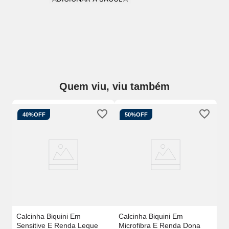
Quem viu, viu também
40%
OFF
50%
OFF
Em
Ca
Mi
Calcinha Biquini Em
Calcinha Biquini Em
Sensitive E Renda Leque
Microfibra E Renda Dona