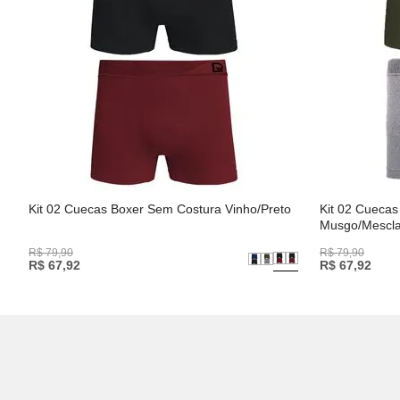
Kit 02 Cuecas Boxer Sem Costura Vinho/Preto
Kit 02 Cueca
Musgo/Mescl
R$
79
,
90
R$
79
,
90
R$
67
,
92
R$
67
,
92