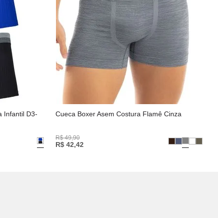
Infantil D3-
Cueca Boxer Asem Costura Flamê Cinza
R$
49
,
90
R$
42
,
42