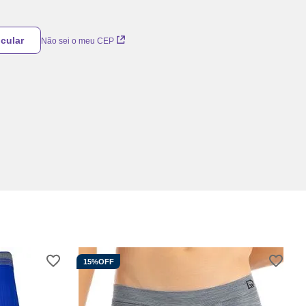
Não sei o meu CEP
15%
OFF