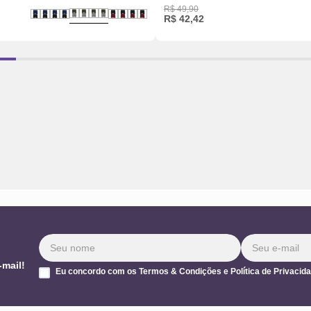
R$
49
,
90
R$
42
,
42
-mail!
Eu concordo com os Termos & Condições e Política de Privacid