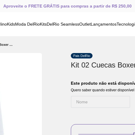
Aproveite o FRETE GRÁTIS para compras a partir de R$ 250,00
lino
Kids
Moda DelRio
Kits
DelRio Seamless
Outlet
Lançamentos
Tecnolog
Kit 02 Cuecas Boxer Sem Costura Pt L-Bc
Pais DelRio
Kit 02 Cuecas Boxe
Este produto não está dispon
Quero saber quando estiver disponível