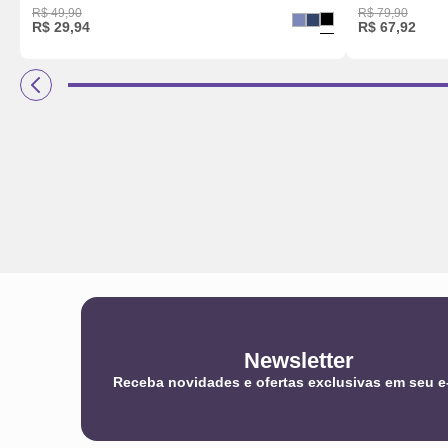
R$
49
,
90
R$
79
,
90
R$
29
,
94
R$
67
,
92
Newsletter
Receba novidades e ofertas exclusivas em seu e