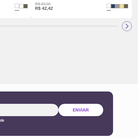
R$
49
,
90
R
R$
42
,
42
ENVIAR
ade