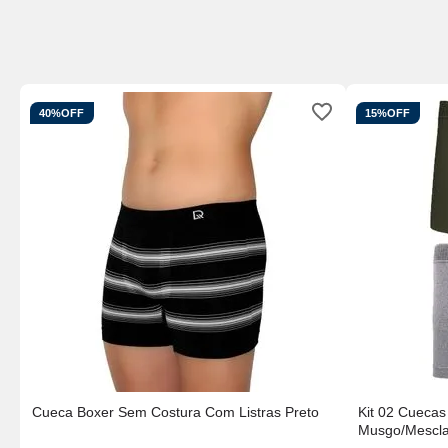
40%
OFF
15%
OFF
Cueca Boxer Sem Costura Com Listras Preto
Kit 02 Cueca
Musgo/Mescl