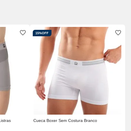
15%
OFF
K
C
istras
Cueca Boxer Sem Costura Branco