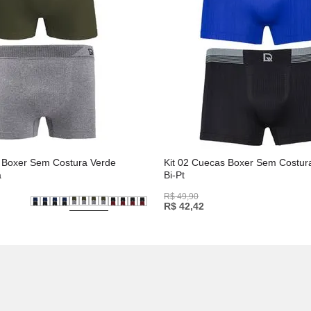
s Boxer Sem Costura Verde
Kit 02 Cuecas Boxer Sem Costura 
a
Bi-Pt
R$
49
,
90
R$
42
,
42