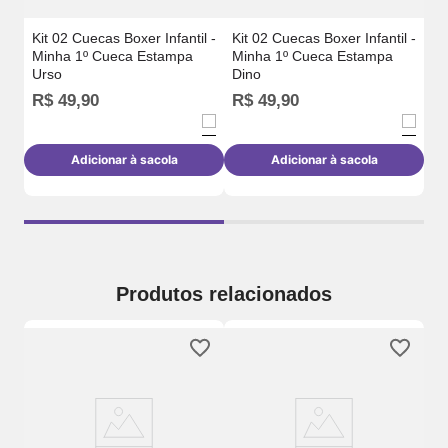
Kit 02 Cuecas Boxer Infantil -
Kit 02 Cuecas Boxer Infantil -
Minha 1º Cueca Estampa
Minha 1º Cueca Estampa
Urso
Dino
R$
49
,
90
R$
49
,
90
R
Adicionar à sacola
Adicionar à sacola
Produtos relacionados
a
Ki
Mi
Ba