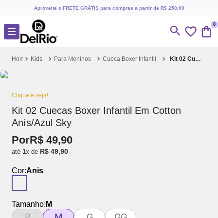
Aproveite o FRETE GRÁTIS para compras a partir de R$ 250,00
0
Kids
Para Meninos
Cueca Boxer Infantil
Kit 02 Cuecas Boxer Infantil Em Cotton Anís/Azul Sky
Clique e veja!
Kit 02 Cuecas Boxer Infantil Em Cotton
Anís/Azul Sky
Por
R$
49
,
90
R$
49
,
90
até
1
x de
Cor:
Anis
Tamanho:
M
P
M
G
GG