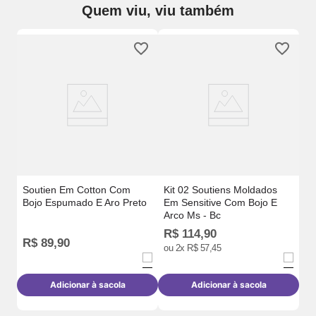
Quem viu, viu também
So
E 
Soutien Em Cotton Com
Kit 02 Soutiens Moldados
Bojo Espumado E Aro Preto
Em Sensitive Com Bojo E
Arco Ms - Bc
R$
114
,
90
R
R$
89
,
90
ou
2
x
R$
57
,
45
o
Adicionar à sacola
Adicionar à sacola