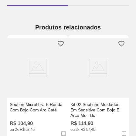
Produtos relacionados
So
ke
Bo
M
Soutien Microfibra E Renda
Kit 02 Soutiens Moldados
Com Bojo Com Aro Café
Em Sensitive Com Bojo E
Arco Ms - Bc
R$
104
,
90
R$
114
,
90
R
ou
2
x
R$
52
,
45
ou
2
x
R$
57
,
45