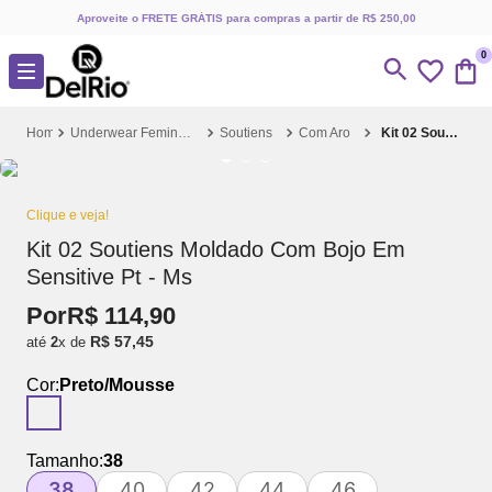
Aproveite o FRETE GRÁTIS para compras a partir de R$ 250,00
0
Underwear Feminino
Soutiens
Com Aro
Kit 02 Soutiens Moldado Com Bojo Em Sensitive Pt - Ms
Clique e veja!
Kit 02 Soutiens Moldado Com Bojo Em
Sensitive Pt - Ms
Por
R$
114
,
90
R$
57
,
45
até
2
x de
Cor:
Preto/Mousse
Tamanho:
38
38
40
42
44
46