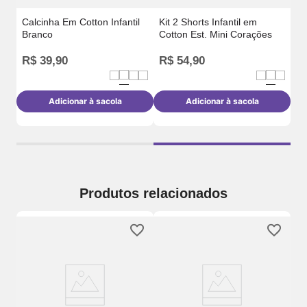
Calcinha Em Cotton Infantil
Kit 2 Shorts Infantil em
Ki
Branco
Cotton Est. Mini Corações
Co
R$
39
,
90
R$
54
,
90
R
o
Adicionar à sacola
Adicionar à sacola
Produtos relacionados
Ki
Pi