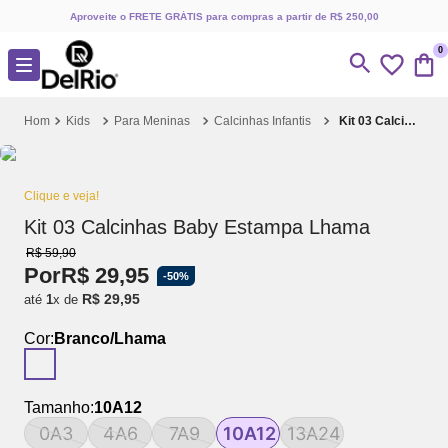
Aproveite o FRETE GRÁTIS para compras a partir de R$ 250,00
0
Kids
Para Meninas
Calcinhas Infantis
Kit 03 Calcinhas Baby Estampa Lhama
Clique e veja!
Kit 03 Calcinhas Baby Estampa Lhama
R$
59
,
90
Por
R$
29
,
95
-
50%
R$
29
,
95
até
1
x de
Cor:
Branco/Lhama
Tamanho:
10A12
0A3
4A6
7A9
10A12
13A24