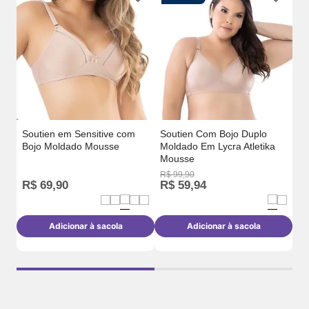
a
So
o
Co
Br
Soutien em Sensitive com
Soutien Com Bojo Duplo
Bojo Moldado Mousse
Moldado Em Lycra Atletika
Mousse
R$
99
,
90
R$
69
,
90
R$
59
,
94
R
Adicionar à sacola
Adicionar à sacola