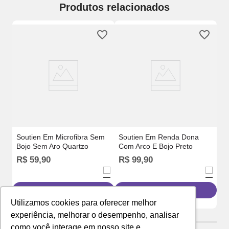
Produtos relacionados
So
Re
Soutien Em Microfibra Sem
Soutien Em Renda Dona
Bojo Sem Aro Quartzo
Com Arco E Bojo Preto
R
R$
59
,
90
R$
99
,
90
o
Adicionar à sacola
Adicionar à sacola
Utilizamos cookies para oferecer melhor
experiência, melhorar o desempenho, analisar
como você interage em nosso site e