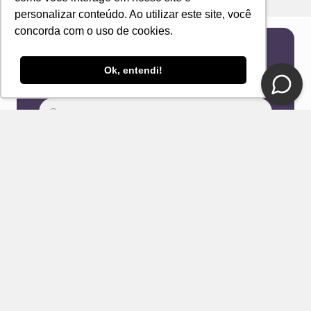
personalizar conteúdo. Ao utilizar este site, você
concorda com o uso de cookies.
Newsletter
Ok, entendi!
Receba novidades e ofertas exclusivas em seu
e-mail!
Eu concordo com os Termos & Condições e Política de
Privacidade
ENVIAR