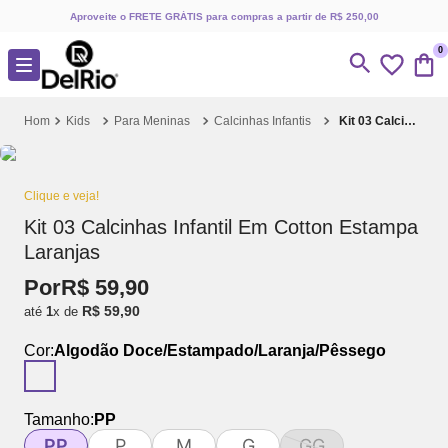
Aproveite o FRETE GRÁTIS para compras a partir de R$ 250,00
0
Kids
Para Meninas
Calcinhas Infantis
Kit 03 Calcinhas Infantil Em Cotton Estampa Laranjas
Clique e veja!
Kit 03 Calcinhas Infantil Em Cotton Estampa
Laranjas
Por
R$
59
,
90
R$
59
,
90
até
1
x de
Cor:
Algodão Doce/Estampado/Laranja/Pêssego
Tamanho:
PP
PP
P
M
G
GG