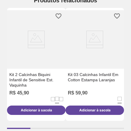
Produtos relacionados
e
Ki
Co
Kit 2 Calcinhas Biquini
Kit 03 Calcinhas Infantil Em
Infantil de Sensitive Est.
Cotton Estampa Laranjas
Vaquinha
R$
45
,
90
R$
59
,
90
R
Adicionar à sacola
Adicionar à sacola