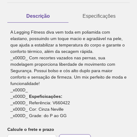
Descrição
Especificações
A Legging Fitness diva vem toda em poliamida com
elastano, possuindo um toque macio e agradável na pele,
que ajuda a estabilizar a temperatura do corpo e garante o
conforto térmico, além da secagem rápida.
_x000D_ Com recortes vazados nas pernas, sua
modelagem proporciona liberdade de movimento com
Segurança. Possui bolso e cós alto duplo para maior
conforto e sensação de firmeza. Um mix perfeito de moda e
funcionalidade!
_x000D_
_x000D_
Espeficicações:
_x000D_ Referência: V660422
_x000D_ Cor: Cinza Neville
_x000D_ Grade: do P ao GG
Calcule o frete e prazo