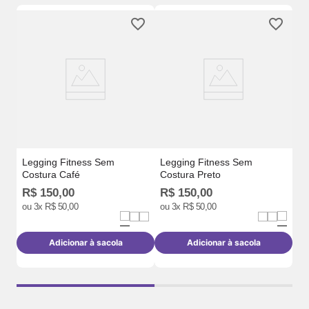
Ca
Te
Legging Fitness Sem
Legging Fitness Sem
Costura Café
Costura Preto
R$
150
,
00
R$
150
,
00
R
ou
3
x
R$
50
,
00
ou
3
x
R$
50
,
00
o
Adicionar à sacola
Adicionar à sacola