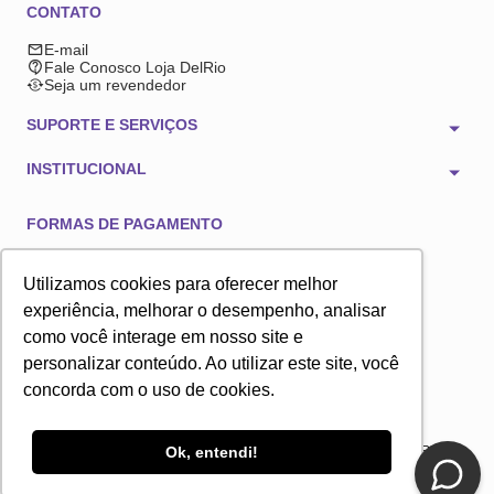
CONTATO
E-mail
Fale Conosco Loja DelRio
Seja um revendedor
SUPORTE E SERVIÇOS
INSTITUCIONAL
FORMAS DE PAGAMENTO
Utilizamos cookies para oferecer melhor
experiência, melhorar o desempenho, analisar
como você interage em nosso site e
TECNOLOGIA E SEGURANÇA
personalizar conteúdo. Ao utilizar este site, você
concorda com o uso de cookies.
2025 © Copyright DelRio. Todos os direitos reservados. A loja online DelRio é
Ok, entendi!
operada pela Selia Fullcommerce. - Rodovia Anhanguera, 800, km 31,7, bloco
300, galpão 20, 21 e 22 Empresarial Anhanguera Cajamar - SP, 07753-580