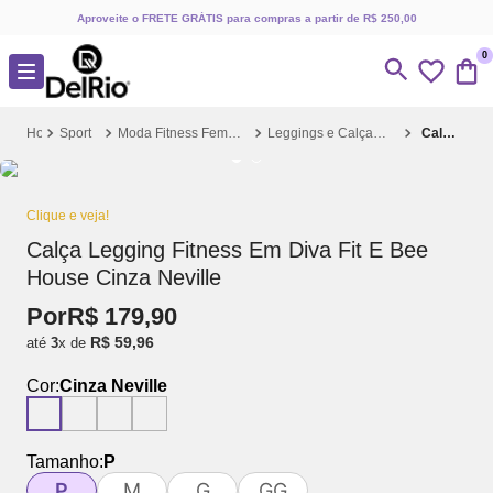
Aproveite o FRETE GRÁTIS para compras a partir de R$ 250,00
0
Sport
Moda Fitness Feminina
Leggings e Calças Fitness
Calça Legging Fitness Em Diva Fit E Bee House Cinza Neville
Clique e veja!
Calça Legging Fitness Em Diva Fit E Bee
House Cinza Neville
Por
R$
179
,
90
R$
59
,
96
até
3
x de
Cor:
Cinza Neville
Tamanho:
P
P
M
G
GG