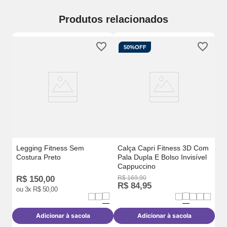
Produtos relacionados
50%
OFF
Ca
Co
Legging Fitness Sem
Calça Capri Fitness 3D Com
Costura Preto
Pala Dupla E Bolso Invisível
Cappuccino
R$
150
,
00
R$
169
,
90
R$
84
,
95
ou
3
x
R$
50
,
00
R
o
Adicionar à sacola
Adicionar à sacola