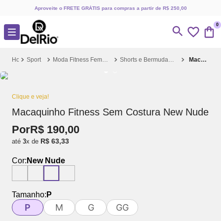
Aproveite o FRETE GRÁTIS para compras a partir de R$ 250,00
0
Sport
Moda Fitness Feminina
Shorts e Bermudas Fitness
Macaquinho Fitness Sem Costura New Nude
Clique e veja!
Macaquinho Fitness Sem Costura New Nude
Por
R$
190
,
00
R$
63
,
33
até
3
x de
Cor:
New Nude
Tamanho:
P
P
M
G
GG