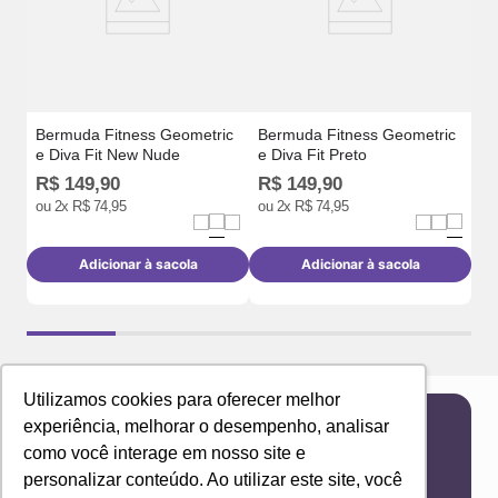
Bermuda Fitness Geometric
Bermuda Fitness Geometric
e Diva Fit New Nude
e Diva Fit Preto
R$
149
,
90
R$
149
,
90
R
ou
2
x
R$
74
,
95
ou
2
x
R$
74
,
95
Adicionar à sacola
Adicionar à sacola
Utilizamos cookies para oferecer melhor
experiência, melhorar o desempenho, analisar
Newsletter
como você interage em nosso site e
Receba novidades e ofertas exclusivas em seu
personalizar conteúdo. Ao utilizar este site, você
e-mail!