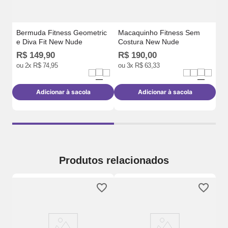
Bermuda Fitness Geometric
Macaquinho Fitness Sem
e Diva Fit New Nude
Costura New Nude
R$
149
,
90
R$
190
,
00
R
ou
2
x
R$
74
,
95
ou
3
x
R$
63
,
33
o
Adicionar à sacola
Adicionar à sacola
Produtos relacionados
a
Be
Co