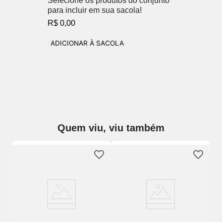
Selecione os produtos do conjunto
para incluir em sua sacola!
R$ 0,00
ADICIONAR À SACOLA
Quem viu, viu também
Be
Fi
C