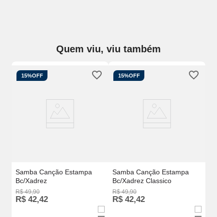
Quem viu, viu também
15%
OFF
15%
OFF
Sa
De
Samba Canção Estampa
Samba Canção Estampa
Bc/Xadrez
Bc/Xadrez Classico
R$
49
,
90
R$
49
,
90
R$
R$
42
,
42
R$
42
,
42
R