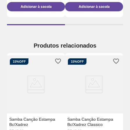
Adicionar à sacola
Adicionar à sacola
Produtos relacionados
15%
OFF
15%
OFF
Sa
De
Samba Canção Estampa
Samba Canção Estampa
Bc/Xadrez
Bc/Xadrez Classico