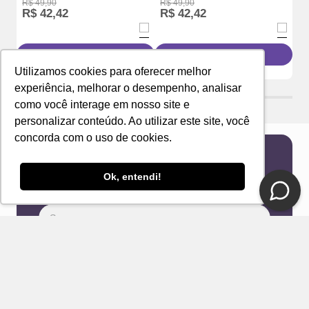
R$
49
,
90
R$
49
,
90
R$
R$
42
,
42
R$
42
,
42
R
Adicionar à sacola
Adicionar à sacola
Utilizamos cookies para oferecer melhor
experiência, melhorar o desempenho, analisar
como você interage em nosso site e
personalizar conteúdo. Ao utilizar este site, você
concorda com o uso de cookies.
Newsletter
Ok, entendi!
Receba novidades e ofertas exclusivas em seu
e-mail!
Eu concordo com os Termos & Condições e Política de
Privacidade
ENVIAR