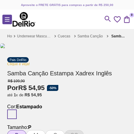
Aproveite o FRETE GRÁTIS para compras a partir de R$ 250,00
0
Underwear Masculino
Cuecas
Samba Canção
Samba Canção Estampa Xadrex Inglês
Pais DelRio
Clique e veja!
Samba Canção Estampa Xadrex Inglês
R$
109
,
90
Por
R$
54
,
95
-
50%
R$
54
,
95
até
1
x de
Cor:
Estampado
Tamanho:
P