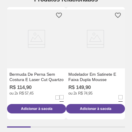
Be
Al
Bermuda De Perna Sem
Modelador Em Satinete E
Costura E Laser Cut Quartzo
Faixa Dupla Mousse
R$
114
,
90
R$
149
,
90
R
ou
2
x
R$
57
,
45
ou
2
x
R$
74
,
95
o
Adicionar à sacola
Adicionar à sacola