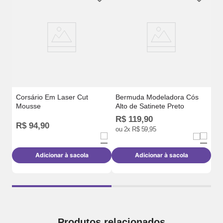
Sh
Ca
Corsário Em Laser Cut
Bermuda Modeladora Cós
Mousse
Alto de Satinete Preto
R$
119
,
90
R$
94
,
90
R
ou
2
x
R$
59
,
95
Adicionar à sacola
Adicionar à sacola
Produtos relacionados