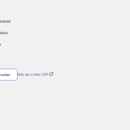
irável
tinho
r
Não sei o meu CEP