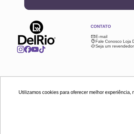
CONTATO
E-mail
Fale Conosco Loja 
Seja um revendedor
Utilizamos cookies para oferecer melhor experiência, 
2025 © Copyright DelRio. Todos os direitos reservados. A loja onli