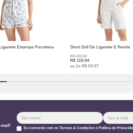
 Liganete Estampa Porcelana
Short Doll De Liganete E Renda
R$
199
,
90
R$
119
,
94
ou
2
x
R$
59
,
97
-mail!
Eu concordo com os Termos & Condições e Política de Privacid