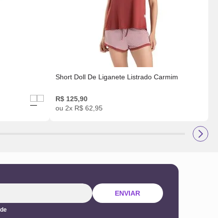
Short Doll De Liganete Listrado Carmim
R$
125
,
90
R
ou
2
x
R$
62
,
95
ENVIAR
ade