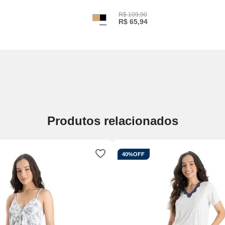
R$
109
,
90
R$
65
,
94
Produtos relacionados
40%
OFF