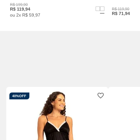
R$
199
,
90
R$
119
,
94
R$
119
,
90
R$
71
,
94
ou
2
x
R$
59
,
97
40%
OFF