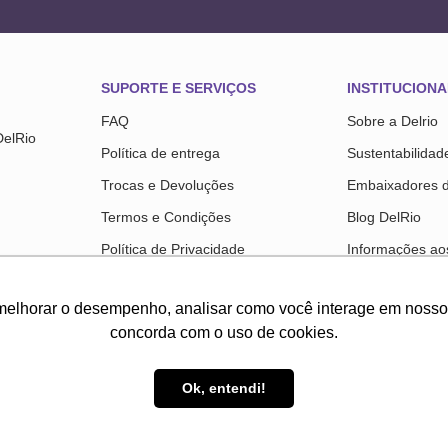
SUPORTE E SERVIÇOS
INSTITUCIONA
FAQ
Sobre a Delrio
DelRio
Política de entrega
Sustentabilidad
Trocas e Devoluções
Embaixadores 
Termos e Condições
Blog DelRio
Política de Privacidade
Informações aos
Troca Fácil
SAC Instituciona
melhorar o desempenho, analisar como você interage em nosso sit
Regulamentos
Colaboradores
concorda com o uso de cookies.
Trabalhe Cono
Ok, entendi!
ne DelRio é operada pela Selia Fullcommerce. - Rodovia Anhanguera, 800, km 31,7, bloco 300