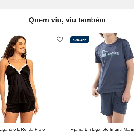
Quem viu, viu também
40%
OFF
 Liganete E Renda Preto
Pijama Em Liganete Infantil Mari