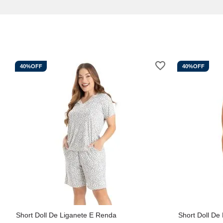
40%
OFF
40%
OFF
Short Doll De Liganete E Renda
Short Doll De