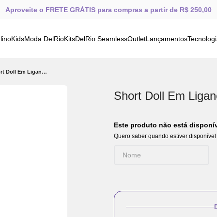
Aproveite o FRETE GRÁTIS para compras a partir de R$ 250,00
lino
Kids
Moda DelRio
Kits
DelRio Seamless
Outlet
Lançamentos
Tecnolog
Short Doll Em Liganete Estampa Aquarela
Short Doll Em Liga
Este produto não está dispon
Quero saber quando estiver disponível