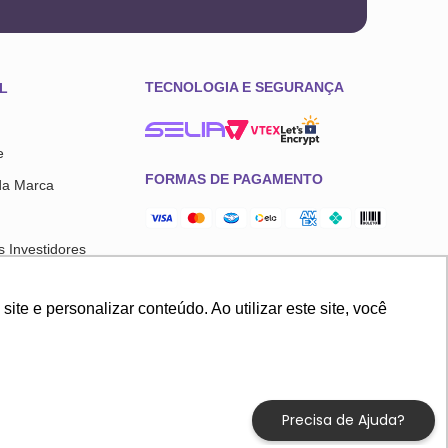
TECNOLOGIA E SEGURANÇA
L
e
FORMAS DE PAGAMENTO
da Marca
 Investidores
l
e e personalizar conteúdo. Ao utilizar este site, você
sco
, galpão 20, 21 e 22 Empresarial Anhanguera Cajamar - SP, 07753-580