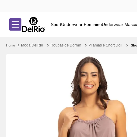
Sport
Underwear Feminino
Underwear Mascu
Moda DelRio
Roupas de Dormir
Pijamas e Short Doll