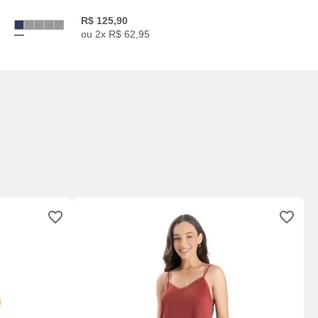
R$
125
,
90
ou
2
x
R$
62
,
95
S