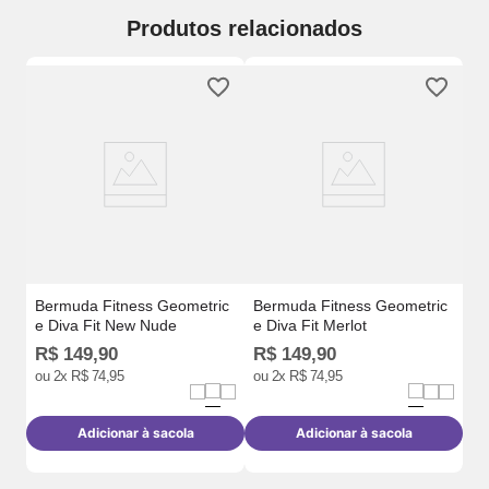
Produtos relacionados
a
Be
Lu
Bermuda Fitness Geometric
Bermuda Fitness Geometric
e Diva Fit New Nude
e Diva Fit Merlot
R$
149
,
90
R$
149
,
90
ou
2
x
R$
74
,
95
ou
2
x
R$
74
,
95
R$
R
Adicionar à sacola
Adicionar à sacola