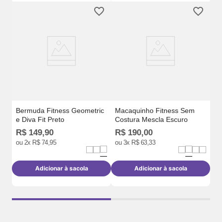
Ma
Co
Bermuda Fitness Geometric
Macaquinho Fitness Sem
e Diva Fit Preto
Costura Mescla Escuro
R$
149
,
90
R$
190
,
00
R
ou
2
x
R$
74
,
95
ou
3
x
R$
63
,
33
o
Adicionar à sacola
Adicionar à sacola