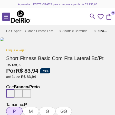
Aproveite o FRETE GRÁTIS para compras a partir de R$ 250,00
0
Sport
Moda Fitness Feminina
Shorts e Bermudas Fitness
Short Fitness Basic Com Fita Lateral Bc/Pt
Clique e veja!
Short Fitness Basic Com Fita Lateral Bc/Pt
R$
139
,
90
Por
R$
83
,
94
-
40%
R$
83
,
94
até
1
x de
Cor:
Branco/Preto
Tamanho:
P
P
M
G
GG