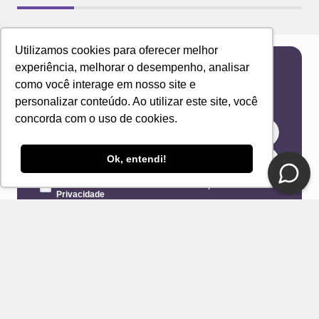
Utilizamos cookies para oferecer melhor
experiência, melhorar o desempenho, analisar
Newsletter
como você interage em nosso site e
Receba novidades e ofertas exclusivas em seu
personalizar conteúdo. Ao utilizar este site, você
e-mail!
concorda com o uso de cookies.
Ok, entendi!
Eu concordo com os Termos & Condições e Política de
Privacidade
ENVIAR