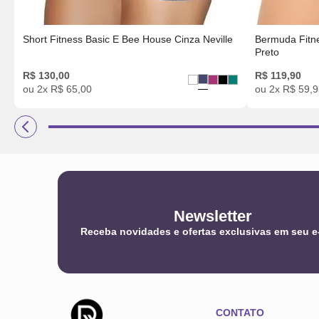
Short Fitness Basic E Bee House Cinza Neville
Bermuda Fitn
Preto
R$
130
,
00
R$
119
,
90
ou
2
x
R$
65
,
00
ou
2
x
R$
59
,
9
Newsletter
Receba novidades e ofertas exclusivas em seu e
CONTATO