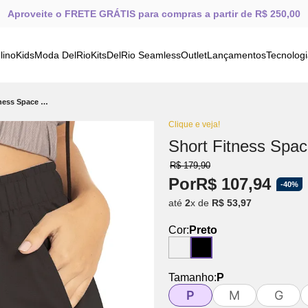
Aproveite o FRETE GRÁTIS para compras a partir de R$ 250,00
lino
Kids
Moda DelRio
Kits
DelRio Seamless
Outlet
Lançamentos
Tecnolog
Short Fitness Space Mesh Preto
Clique e veja!
Short Fitness Spa
R$
179
,
90
Por
R$
107
,
94
-
40%
até
2
x de
R$
53
,
97
Cor:
Preto
Tamanho:
P
P
M
G