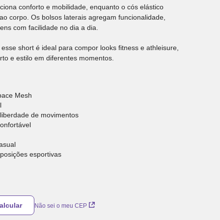
iona conforto e mobilidade, enquanto o cós elástico
 ao corpo. Os bolsos laterais agregam funcionalidade,
ens com facilidade no dia a dia.
esse short é ideal para compor looks fitness e athleisure,
o e estilo em diferentes momentos.
Space Mesh
l
liberdade de movimentos
confortável
casual
posições esportivas
Não sei o meu CEP