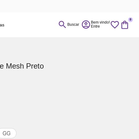
0
ias
Buscar
ce Mesh Preto
GG