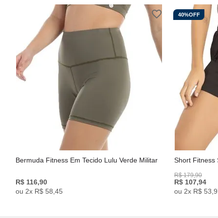
40%
OFF
Bermuda Fitness Em Tecido Lulu Verde Militar
Short Fitness
R$
179
,
90
R$
116
,
90
R$
107
,
94
ou
2
x
R$
58
,
45
ou
2
x
R$
53
,
9