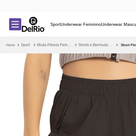
Sport
Underwear Feminino
Underwear Mascu
Sport
Moda Fitness Feminina
Shorts e Bermudas Fitness