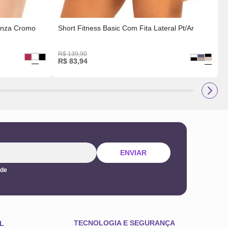
Cinza Cromo
Short Fitness Basic Com Fita Lateral Pt/Ar
R$
139
,
90
R
R$
83
,
94
ENVIAR
ade
TECNOLOGIA E SEGURANÇA
L