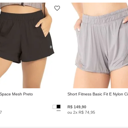
 Space Mesh Preto
Short Fitness Basic Fit E Nylon 
R$
149
,
90
7
ou
2
x
R$
74
,
95