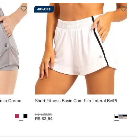
40%
OFF
Cinza Cromo
Short Fitness Basic Com Fita Lateral Bc/Pt
R$
139
,
90
R$
83
,
94