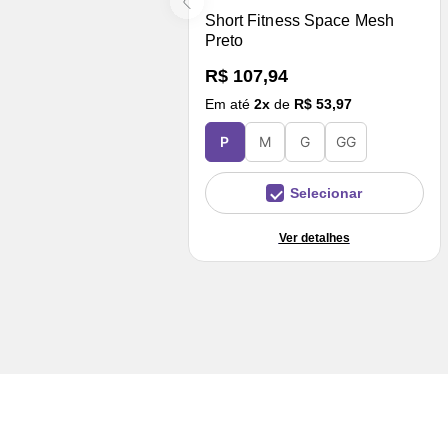
Short Fitness Space Mesh
Preto
R$ 107,94
Em até
2
x
de
R$ 53,97
P
M
G
GG
Selecionar
Ver detalhes