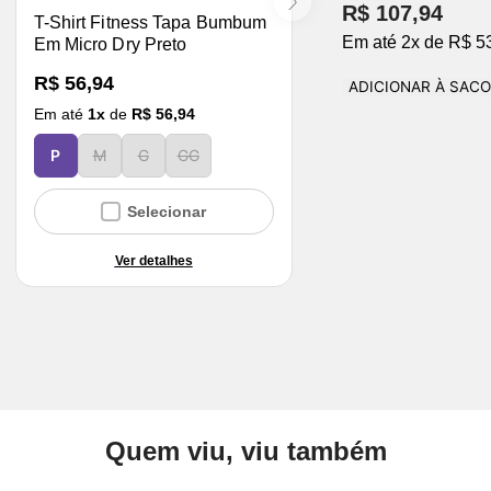
R$ 107,94
T-Shirt Fitness Tapa Bumbum
Em até
2
x
de
R$ 5
Em Micro Dry Preto
R$ 56,94
ADICIONAR À SAC
Em até
1
x
de
R$ 56,94
P
M
G
GG
Selecionar
Ver detalhes
Quem viu, viu também