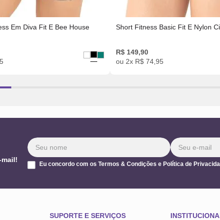
ess Em Diva Fit E Bee House
Short Fitness Basic Fit E Nylon 
R$
149
,
90
5
ou
2
x
R$
74
,
95
-mail!
Eu concordo com os Termos & Condições e Política de Privacid
SUPORTE E SERVIÇOS
INSTITUCIONA