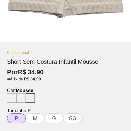
Clique e veja!
Short Sem Costura Infantil Mousse
Por
R$
34
,
90
R$
34
,
90
até
1
x de
Cor:
Mousse
Tamanho:
P
P
M
G
GG