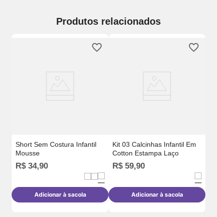
Produtos relacionados
Ki
In
Ce
Short Sem Costura Infantil
Kit 03 Calcinhas Infantil Em
Mousse
Cotton Estampa Laço
R$
34
,
90
R$
59
,
90
R
Adicionar à sacola
Adicionar à sacola