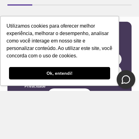
Utilizamos cookies para oferecer melhor
experiência, melhorar o desempenho, analisar
Newsletter
como você interage em nosso site e
Receba novidades e ofertas exclusivas em seu
personalizar conteúdo. Ao utilizar este site, você
e-mail!
concorda com o uso de cookies.
Ok, entendi!
Eu concordo com os Termos & Condições e Política de
Privacidade
ENVIAR