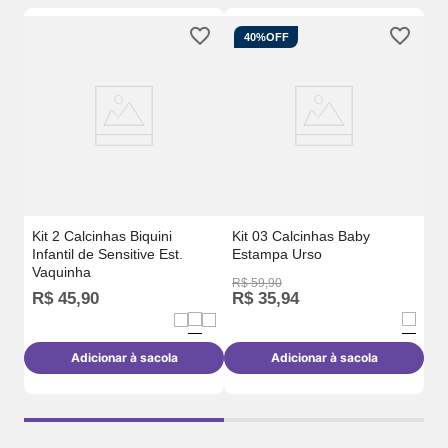
40%
OFF
m
Ki
Es
Kit 2 Calcinhas Biquini
Kit 03 Calcinhas Baby
Infantil de Sensitive Est.
Estampa Urso
Vaquinha
R$
59
,
90
R$
45
,
90
R$
35
,
94
R
Adicionar à sacola
Adicionar à sacola